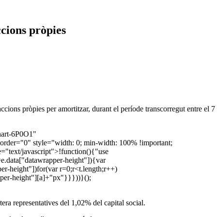
cions pròpies
cions pròpies per amortitzar, durant el període transcorregut entre el
chart-6P0O1"
order="0" style="width: 0; min-width: 100% !important;
="text/javascript">!function(){"use
=e.data["datawrapper-height"]){var
r-height"])for(var r=0;r<t.length;r++)
pper-height"][a]+"px"}}}))}();
tera representatives del 1,02% del capital social.