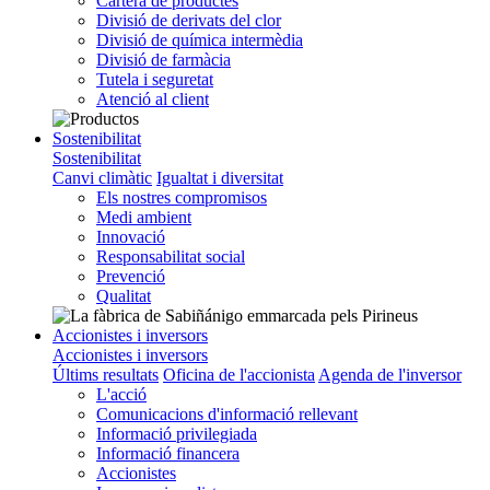
Cartera de productes
Divisió de derivats del clor
Divisió de química intermèdia
Divisió de farmàcia
Tutela i seguretat
Atenció al client
Sostenibilitat
Sostenibilitat
Canvi climàtic
Igualtat i diversitat
Els nostres compromisos
Medi ambient
Innovació
Responsabilitat social
Prevenció
Qualitat
Accionistes i inversors
Accionistes i inversors
Últims resultats
Oficina de l'accionista
Agenda de l'inversor
L'acció
Comunicacions d'informació rellevant
Informació privilegiada
Informació financera
Accionistes