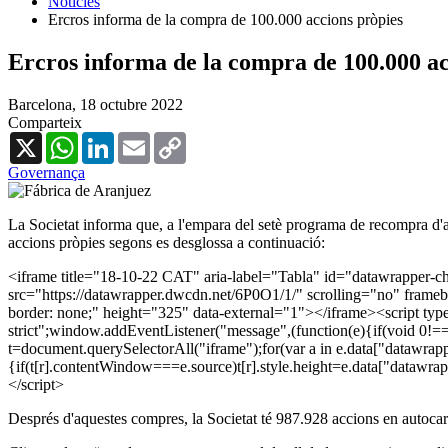
Notícies
Ercros informa de la compra de 100.000 accions pròpies
Ercros informa de la compra de 100.000 ac
Barcelona,
18 octubre 2022
Comparteix
X
WhatsApp
LinkedIn
Email
Copy
Link
Governança
La Societat informa que, a l'empara del setè programa de recompra d'ac
accions pròpies segons es desglossa a continuació:
<iframe title="18-10-22 CAT" aria-label="Tabla" id="datawrapper-
src="https://datawrapper.dwcdn.net/6P0O1/1/" scrolling="no" frameb
border: none;" height="325" data-external="1"></iframe><script type
strict";window.addEventListener("message",(function(e){if(void 0!=
t=document.querySelectorAll("iframe");for(var a in e.data["datawrappe
{if(t[r].contentWindow===e.source)t[r].style.height=e.data["datawra
</script>
Després d'aquestes compres, la Societat té 987.928 accions en autocar