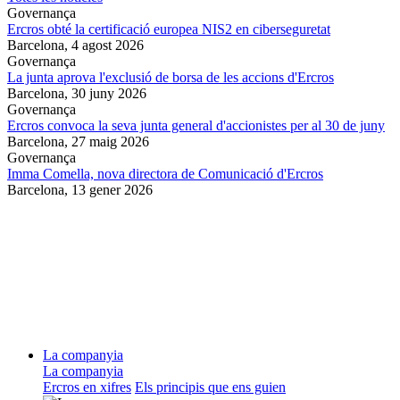
Governança
Ercros obté la certificació europea NIS2 en ciberseguretat
Barcelona,
4 agost 2026
Governança
La junta aprova l'exclusió de borsa de les accions d'Ercros
Barcelona,
30 juny 2026
Governança
Ercros convoca la seva junta general d'accionistes per al 30 de juny
Barcelona,
27 maig 2026
Governança
Imma Comella, nova directora de Comunicació d'Ercros
Barcelona,
13 gener 2026
La companyia
La companyia
Ercros en xifres
Els principis que ens guien