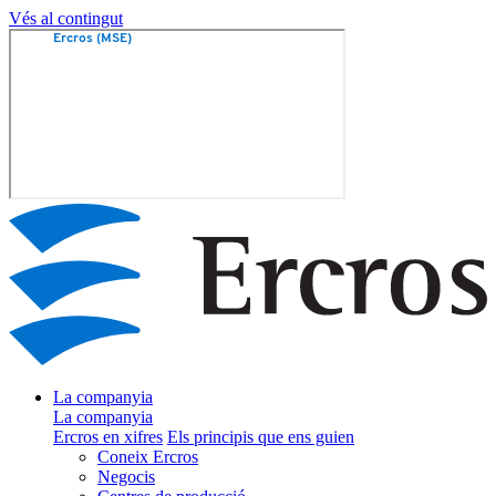
Vés al contingut
La companyia
La companyia
Ercros en xifres
Els principis que ens guien
Coneix Ercros
Negocis