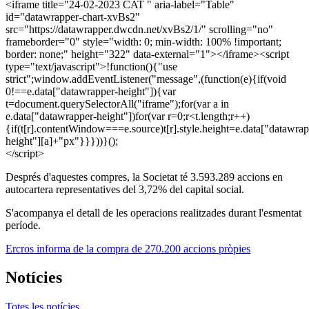
<iframe title="24-02-2023 CAT " aria-label="Table"
id="datawrapper-chart-xvBs2"
src="https://datawrapper.dwcdn.net/xvBs2/1/" scrolling="no"
frameborder="0" style="width: 0; min-width: 100% !important;
border: none;" height="322" data-external="1"></iframe><script
type="text/javascript">!function(){"use
strict";window.addEventListener("message",(function(e){if(void
0!==e.data["datawrapper-height"]){var
t=document.querySelectorAll("iframe");for(var a in
e.data["datawrapper-height"])for(var r=0;r<t.length;r++)
{if(t[r].contentWindow===e.source)t[r].style.height=e.data["datawrap
height"][a]+"px"}}}))}();
</script>
Després d'aquestes compres, la Societat té 3.593.289 accions en
autocartera representatives del 3,72% del capital social.
S'acompanya el detall de les operacions realitzades durant l'esmentat
període.
Ercros informa de la compra de 270.200 accions pròpies
Notícies
Totes les notícies