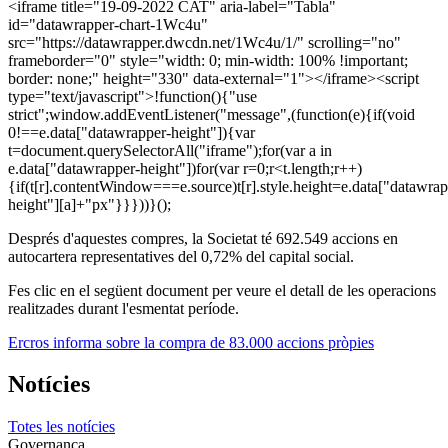
<iframe title="19-09-2022 CAT" aria-label="Tabla"
id="datawrapper-chart-1Wc4u"
src="https://datawrapper.dwcdn.net/1Wc4u/1/" scrolling="no"
frameborder="0" style="width: 0; min-width: 100% !important;
border: none;" height="330" data-external="1"></iframe><script
type="text/javascript">!function(){"use
strict";window.addEventListener("message",(function(e){if(void
0!==e.data["datawrapper-height"]){var
t=document.querySelectorAll("iframe");for(var a in
e.data["datawrapper-height"])for(var r=0;r<t.length;r++)
{if(t[r].contentWindow===e.source)t[r].style.height=e.data["datawrap
height"][a]+"px"}}}))}();
Després d'aquestes compres, la Societat té 692.549 accions en
autocartera representatives del 0,72% del capital social.
Fes clic en el següent document per veure el detall de les operacions
realitzades durant l'esmentat període.
Ercros informa sobre la compra de 83.000 accions pròpies
Notícies
Totes les notícies
Governança