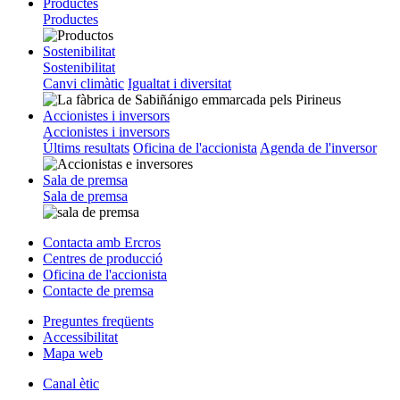
Productes
Productes
Sostenibilitat
Sostenibilitat
Canvi climàtic
Igualtat i diversitat
Accionistes i inversors
Accionistes i inversors
Últims resultats
Oficina de l'accionista
Agenda de l'inversor
Sala de premsa
Sala de premsa
Contacta amb Ercros
Centres de producció
Oficina de l'accionista
Contacte de premsa
Preguntes freqüents
Accessibilitat
Mapa web
Canal ètic