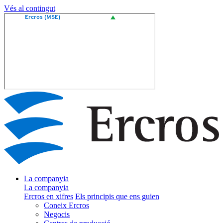
Vés al contingut
La companyia
La companyia
Ercros en xifres
Els principis que ens guien
Coneix Ercros
Negocis