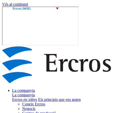
Vés al contingut
La companyia
La companyia
Ercros en xifres
Els principis que ens guien
Coneix Ercros
Negocis