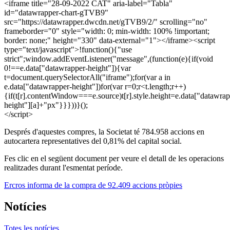
<iframe title="28-09-2022 CAT" aria-label="Tabla"
id="datawrapper-chart-gTVB9"
src="https://datawrapper.dwcdn.net/gTVB9/2/" scrolling="no"
frameborder="0" style="width: 0; min-width: 100% !important;
border: none;" height="330" data-external="1"></iframe><script
type="text/javascript">!function(){"use
strict";window.addEventListener("message",(function(e){if(void
0!==e.data["datawrapper-height"]){var
t=document.querySelectorAll("iframe");for(var a in
e.data["datawrapper-height"])for(var r=0;r<t.length;r++)
{if(t[r].contentWindow===e.source)t[r].style.height=e.data["datawrap
height"][a]+"px"}}}))}();
</script>
Després d'aquestes compres, la Societat té 784.958 accions en
autocartera representatives del 0,81% del capital social.
Fes clic en el següent document per veure el detall de les operacions
realitzades durant l'esmentat període.
Ercros informa de la compra de 92.409 accions pròpies
Notícies
Totes les notícies