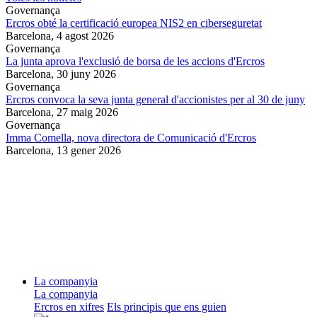
Governança
Ercros obté la certificació europea NIS2 en ciberseguretat
Barcelona,
4 agost 2026
Governança
La junta aprova l'exclusió de borsa de les accions d'Ercros
Barcelona,
30 juny 2026
Governança
Ercros convoca la seva junta general d'accionistes per al 30 de juny
Barcelona,
27 maig 2026
Governança
Imma Comella, nova directora de Comunicació d'Ercros
Barcelona,
13 gener 2026
La companyia
La companyia
Ercros en xifres
Els principis que ens guien