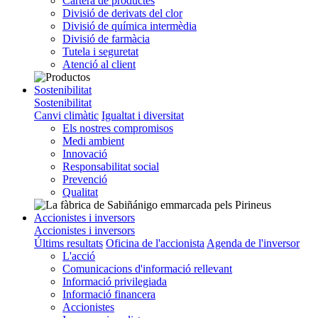
Cartera de productes
Divisió de derivats del clor
Divisió de química intermèdia
Divisió de farmàcia
Tutela i seguretat
Atenció al client
Sostenibilitat
Sostenibilitat
Canvi climàtic
Igualtat i diversitat
Els nostres compromisos
Medi ambient
Innovació
Responsabilitat social
Prevenció
Qualitat
Accionistes i inversors
Accionistes i inversors
Últims resultats
Oficina de l'accionista
Agenda de l'inversor
L'acció
Comunicacions d'informació rellevant
Informació privilegiada
Informació financera
Accionistes