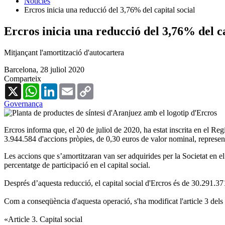
Notícies
Ercros inicia una reducció del 3,76% del capital social
Ercros inicia una reducció del 3,76% del ca
Mitjançant l'amortització d'autocartera
Barcelona,
28 juliol 2020
Comparteix
X
WhatsApp
LinkedIn
Email
Copy
Link
Governança
Ercros informa que, el 20 de juliol de 2020, ha estat inscrita en el Reg
3.944.584 d'accions pròpies, de 0,30 euros de valor nominal, represent
Les accions que s’amortitzaran van ser adquirides per la Societat en el
percentatge de participació en el capital social.
Després d’aquesta reducció, el capital social d'Ercros és de 30.291.37
Com a conseqüència d'aquesta operació, s'ha modificat l'article 3 dels 
«Article 3. Capital social