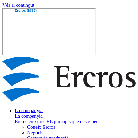
Vés al contingut
La companyia
La companyia
Ercros en xifres
Els principis que ens guien
Coneix Ercros
Negocis