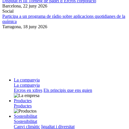
Disputat el III Torneig de pàdel d’Ercros corporació
Barcelona,
22 juny 2026
Social
Participa a un programa de ràdio sobre aplicacions quotidianes de la
química
Tarragona,
18 juny 2026
La companyia
La companyia
Ercros en xifres
Els principis que ens guien
Productes
Productes
Sostenibilitat
Sostenibilitat
Canvi climàtic
Igualtat i diversitat