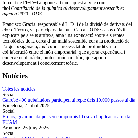
foment de l’I+D+i aragonesa i que aquest any té com a
títol
Contribució de la química al desenvolupament sostenible:
agenda 2030 i ODS
.
Francisco Gracia, responsable d’I+D+i de la divisió de derivats del
clor d’Ercros, va participar a la taula Cap als ODS: casos d’èxit
explicats pels seus artífexs, amb una explicació sobre els reptes
tecnològics de la cerca d’un mitjà sostenible per a la producció de
l’aigua oxigenada, així com la necessitat de profunditzar la
col·laboració entre el món empresarial, que aporta experiència i
coneixement pràctic, amb el món científic, que aporta
desenvolupament i coneixement teòric.
Notícies
Totes les notícies
Social
Gairebé 400 treballadors participen al repte dels 10.000 passos al dia
Barcelona,
7 juliol 2026
Social
Ercros, guardonada pel seu compromís i la seva implicació amb la
FUAM
Aranjuez,
26 juny 2026
Social