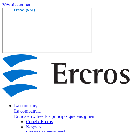
Vés al contingut
La companyia
La companyia
Ercros en xifres
Els principis que ens guien
Coneix Ercros
Negocis