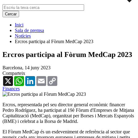
Inici
Sala de premsa
Notícies
Ercros participa al Fòrum MedCap 2023
Ercros participa al Fòrum MedCap 2023
Barcelona,
14 juny 2023
Comparteix
X
WhatsApp
LinkedIn
Email
Copy
Link
Finances
Ercros, representada pel seu director general econòmic financer
Pedro Rodríguez, ha participat al 19è Fòrum d'Empreses de Mitjana
Capitalització (MedCap), organitzat per Borses i Mercats Espanyols
(BME) i celebrat a la Borsa de Madrid.
El Fòrum MedCap és un esdeveniment de referència al sector que
reuneix cada any inversors europeus i empreses de mitjana i petita