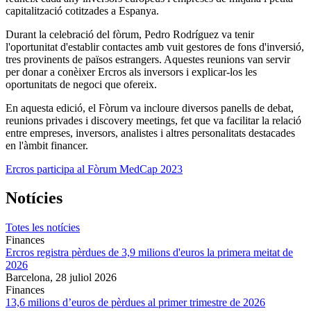
capitalització cotitzades a Espanya.
Durant la celebració del fòrum, Pedro Rodríguez va tenir
l'oportunitat d'establir contactes amb vuit gestores de fons d'inversió,
tres provinents de països estrangers. Aquestes reunions van servir
per donar a conèixer Ercros als inversors i explicar-los les
oportunitats de negoci que ofereix.
En aquesta edició, el Fòrum va incloure diversos panells de debat,
reunions privades i discovery meetings, fet que va facilitar la relació
entre empreses, inversors, analistes i altres personalitats destacades
en l'àmbit financer.
Ercros participa al Fòrum MedCap 2023
Notícies
Totes les notícies
Finances
Ercros registra pèrdues de 3,9 milions d'euros la primera meitat de
2026
Barcelona,
28 juliol 2026
Finances
13,6 milions d’euros de pèrdues al primer trimestre de 2026