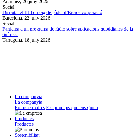
Aranjuez,
26 juny 2026
Social
Disputat el III Torneig de pàdel d’Ercros corporació
Barcelona,
22 juny 2026
Social
Participa a un programa de ràdio sobre aplicacions quotidianes de la
química
Tarragona,
18 juny 2026
La companyia
La companyia
Ercros en xifres
Els principis que ens guien
Productes
Productes
Sostenibilitat