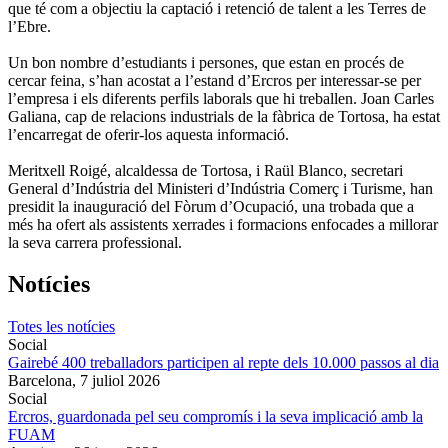
que té com a objectiu la captació i retenció de talent a les Terres de
l’Ebre.
Un bon nombre d’estudiants i persones, que estan en procés de
cercar feina, s’han acostat a l’estand d’Ercros per interessar-se per
l’empresa i els diferents perfils laborals que hi treballen. Joan Carles
Galiana, cap de relacions industrials de la fàbrica de Tortosa, ha estat
l’encarregat de oferir-los aquesta informació.
Meritxell Roigé, alcaldessa de Tortosa, i Raül Blanco, secretari
General d’Indústria del Ministeri d’Indústria Comerç i Turisme, han
presidit la inauguració del Fòrum d’Ocupació, una trobada que a
més ha ofert als assistents xerrades i formacions enfocades a millorar
la seva carrera professional.
Notícies
Totes les notícies
Social
Gairebé 400 treballadors participen al repte dels 10.000 passos al dia
Barcelona,
7 juliol 2026
Social
Ercros, guardonada pel seu compromís i la seva implicació amb la
FUAM