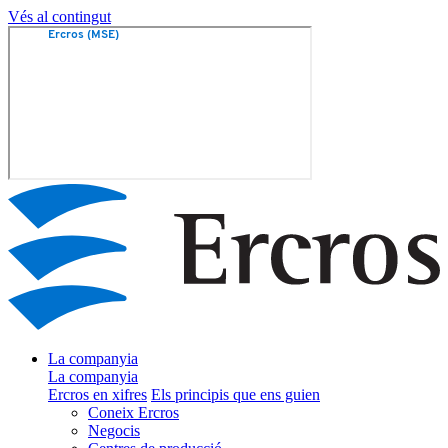
Vés al contingut
La companyia
La companyia
Ercros en xifres
Els principis que ens guien
Coneix Ercros
Negocis