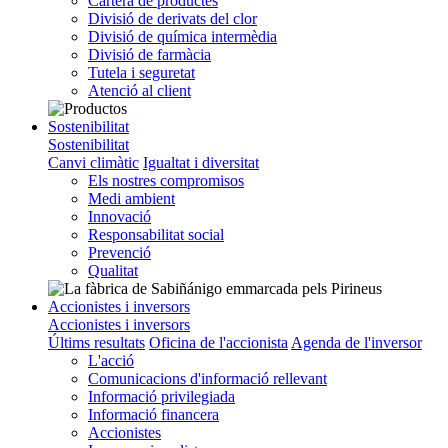
Cartera de productes
Divisió de derivats del clor
Divisió de química intermèdia
Divisió de farmàcia
Tutela i seguretat
Atenció al client
Sostenibilitat
Sostenibilitat
Canvi climàtic
Igualtat i diversitat
Els nostres compromisos
Medi ambient
Innovació
Responsabilitat social
Prevenció
Qualitat
Accionistes i inversors
Accionistes i inversors
Últims resultats
Oficina de l'accionista
Agenda de l'inversor
L'acció
Comunicacions d'informació rellevant
Informació privilegiada
Informació financera
Accionistes