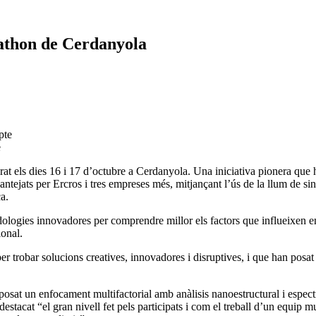
athon de Cerdanyola
e
t els dies 16 i 17 d’octubre a Cerdanyola. Una iniciativa pionera que h
lantejats per Ercros i tres empreses més, mitjançant l’ús de la llum de 
a.
odologies innovadores per comprendre millor els factors que influeixen 
ional.
er trobar solucions creatives, innovadores i disruptives, i que han posat 
osat un enfocament multifactorial amb anàlisis nanoestructural i espectr
estacat “el gran nivell fet pels participats i com el treball d’un equip m