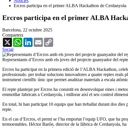
Notícies
Ercros participa en el primer ALBA Hackathon de Cerdanyola
Ercros participa en el primer ALBA Hack
Barcelona,
22 octubre 2025
Comparteix
X
WhatsApp
LinkedIn
Email
Copy
Link
Social
Representants d’Ercros amb els joves del projecte guanyador del rept
Ercros ha participat en la primera edició de l’ALBA Hackathon, celebra
professionals- per trobar solucions innovadores a quatre reptes reals p
instrument científic únic que permet analitzar materials a escala atòmic
El repte plantejat per Ercros ha consistit en desenvolupar eines i met
emmotllar fabricats a Cerdanyola, i millorar així el seu control dimens
En total, hi han participat 10 equips que han treballat durant dos dies p
repte.
En el cas d’Ercros, el premi se l’ha emportat l’equip UFO, que ha prop
termoestables. Héctor Barón, director de la fàbrica de Cerdanyola, ha d