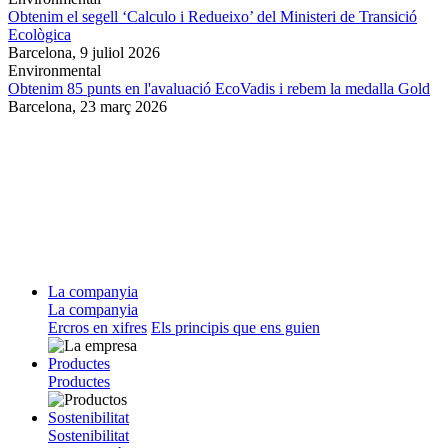
Obtenim el segell ‘Calculo i Redueixo’ del Ministeri de Transició
Ecològica
Barcelona,
9 juliol 2026
Environmental
Obtenim 85 punts en l'avaluació EcoVadis i rebem la medalla Gold
Barcelona,
23 març 2026
La companyia
La companyia
Ercros en xifres
Els principis que ens guien
Productes
Productes
Sostenibilitat
Sostenibilitat