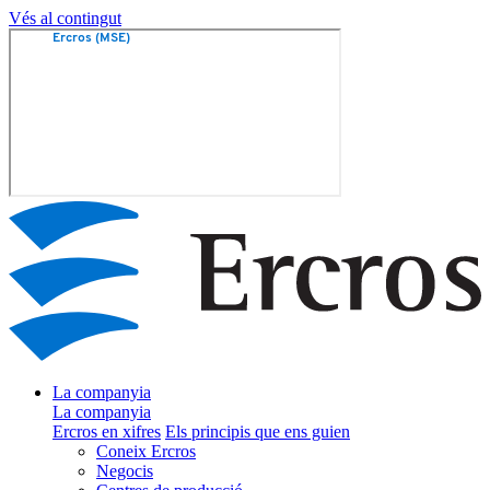
Vés al contingut
La companyia
La companyia
Ercros en xifres
Els principis que ens guien
Coneix Ercros
Negocis