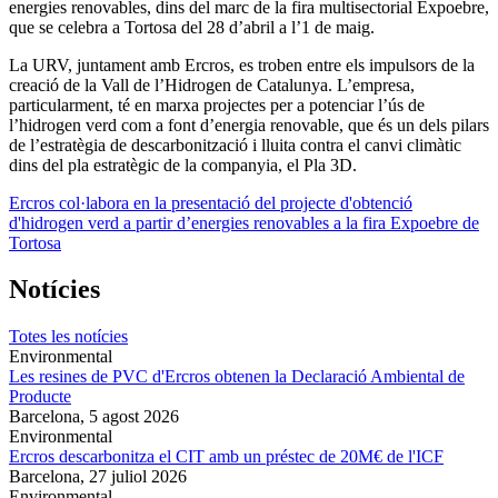
energies renovables, dins del marc de la fira multisectorial Expoebre,
que se celebra a Tortosa del 28 d’abril a l’1 de maig.
La URV, juntament amb Ercros, es troben entre els impulsors de la
creació de la Vall de l’Hidrogen de Catalunya. L’empresa,
particularment, té en marxa projectes per a potenciar l’ús de
l’hidrogen verd com a font d’energia renovable, que és un dels pilars
de l’estratègia de descarbonització i lluita contra el canvi climàtic
dins del pla estratègic de la companyia, el Pla 3D.
Ercros col·labora en la presentació del projecte d'obtenció
d'hidrogen verd a partir d’energies renovables a la fira Expoebre de
Tortosa
Notícies
Totes les notícies
Environmental
Les resines de PVC d'Ercros obtenen la Declaració Ambiental de
Producte
Barcelona,
5 agost 2026
Environmental
Ercros descarbonitza el CIT amb un préstec de 20M€ de l'ICF
Barcelona,
27 juliol 2026
Environmental