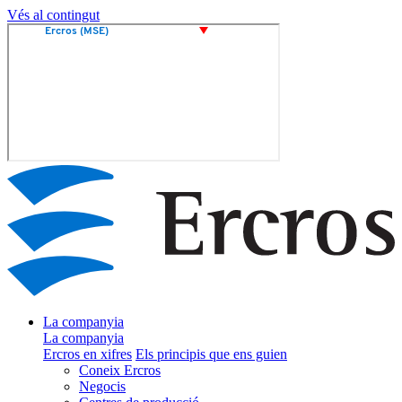
Vés al contingut
La companyia
La companyia
Ercros en xifres
Els principis que ens guien
Coneix Ercros
Negocis