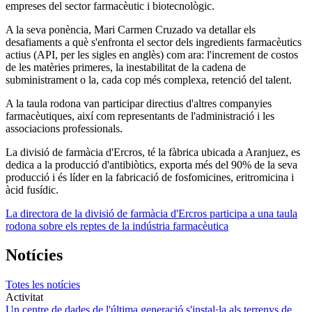
empreses del sector farmacèutic i biotecnològic.
A la seva ponència, Mari Carmen Cruzado va detallar els
desafiaments a què s'enfronta el sector dels ingredients farmacèutics
actius (API, per les sigles en anglès) com ara: l'increment de costos
de les matèries primeres, la inestabilitat de la cadena de
subministrament o la, cada cop més complexa, retenció del talent.
A la taula rodona van participar directius d'altres companyies
farmacèutiques, així com representants de l'administració i les
associacions professionals.
La divisió de farmàcia d'Ercros, té la fàbrica ubicada a Aranjuez, es
dedica a la producció d'antibiòtics, exporta més del 90% de la seva
producció i és líder en la fabricació de fosfomicines, eritromicina i
àcid fusídic.
La directora de la divisió de farmàcia d'Ercros participa a una taula
rodona sobre els reptes de la indústria farmacèutica
Notícies
Totes les notícies
Activitat
Un centre de dades de l'última generació s'instal·la als terrenys de