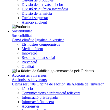
Cartera de productes
Divisió de derivats del clor
Divisió de química intermèdia
Divisió de farmàcia
Tutela i seguretat
Atenció al client
Sostenibilitat
Sostenibilitat
Canvi climàtic
Igualtat i diversitat
Els nostres compromisos
Medi ambient
Innovació
Responsabilitat social
Prevenció
Qualitat
Accionistes i inversors
Accionistes i inversors
Últims resultats
Oficina de l'accionista
Agenda de l'inversor
L'acció
Comunicacions d'informació rellevant
Informació privilegiada
Informació financera
Accionistes