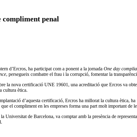
e compliment penal
ern d’Ercros, ha participat com a ponent a la jornada
One day compli
nce
, persegueix combatre el frau i la corrupció, fomentar la transparència
obre la nova certificació UNE 19601, una acreditació que Ercros va obten
a cultura ètica.
mplantació d’aquesta certificació, Ercros ha millorat la cultura ètica, ha
r que el compliment en les empreses forma una part molt important de l
 la Universitat de Barcelona, va comptar amb la presència de representat
l.