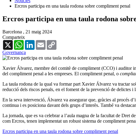
Notícies
Ercros participa en una taula rodona sobre compliment penal
Ercros participa en una taula rodona sobr
Barcelona ,
21 maig 2024
Comparteix
X
WhatsApp
LinkedIn
Email
Copy
Link
Governança
Xavier Álvarez, membre del comitè de compliment (CCO) i auditor int
del compliment penal a les empreses. El compliment penal, o
complia
La taula rodona de la qual va formar part Xavier Álvarez va tractar s
reducció dels riscos penals, en el foment de la prevenció de delictes i l
En la seva intervenció, Álvarez va assegurar que, gràcies al procés d’i
continua i es posiciona davant dels grups d’interès. També va destaca
La jornada, que es va celebrar a l’aula magna de la facultat de Dret de
com Ercros, tenen implementat un robust sistema de compliment pena
Ercros participa en una taula rodona sobre compliment penal