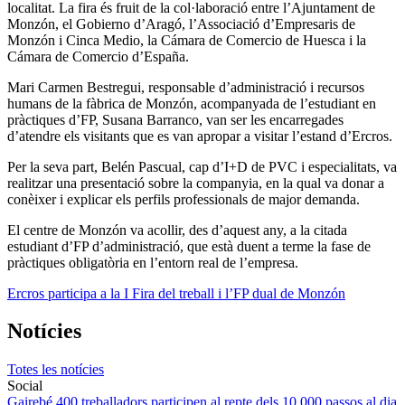
localitat. La fira és fruit de la col·laboració entre l’Ajuntament de
Monzón, el Gobierno d’Aragó, l’Associació d’Empresaris de
Monzón i Cinca Medio, la Cámara de Comercio de Huesca i la
Cámara de Comercio d’España.
Mari Carmen Bestregui, responsable d’administració i recursos
humans de la fàbrica de Monzón, acompanyada de l’estudiant en
pràctiques d’FP, Susana Barranco, van ser les encarregades
d’atendre els visitants que es van apropar a visitar l’estand d’Ercros.
Per la seva part, Belén Pascual, cap d’I+D de PVC i especialitats, va
realitzar una presentació sobre la companyia, en la qual va donar a
conèixer i explicar els perfils professionals de major demanda.
El centre de Monzón va acollir, des d’aquest any, a la citada
estudiant d’FP d’administració, que està duent a terme la fase de
pràctiques obligatòria en l’entorn real de l’empresa.
Ercros participa a la I Fira del treball i l’FP dual de Monzón
Notícies
Totes les notícies
Social
Gairebé 400 treballadors participen al repte dels 10.000 passos al dia