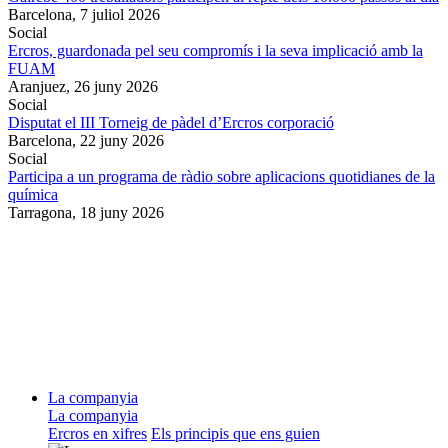
Barcelona,
7 juliol 2026
Social
Ercros, guardonada pel seu compromís i la seva implicació amb la
FUAM
Aranjuez,
26 juny 2026
Social
Disputat el III Torneig de pàdel d’Ercros corporació
Barcelona,
22 juny 2026
Social
Participa a un programa de ràdio sobre aplicacions quotidianes de la
química
Tarragona,
18 juny 2026
La companyia
La companyia
Ercros en xifres
Els principis que ens guien