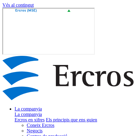
Vés al contingut
La companyia
La companyia
Ercros en xifres
Els principis que ens guien
Coneix Ercros
Negocis