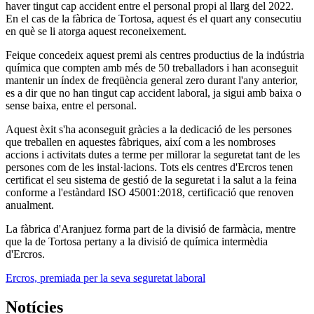
haver tingut cap accident entre el personal propi al llarg del 2022.
En el cas de la fàbrica de Tortosa, aquest és el quart any consecutiu
en què se li atorga aquest reconeixement.
Feique concedeix aquest premi als centres productius de la indústria
química que compten amb més de 50 treballadors i han aconseguit
mantenir un índex de freqüència general zero durant l'any anterior,
es a dir que no han tingut cap accident laboral, ja sigui amb baixa o
sense baixa, entre el personal.
Aquest èxit s'ha aconseguit gràcies a la dedicació de les persones
que treballen en aquestes fàbriques, així com a les nombroses
accions i activitats dutes a terme per millorar la seguretat tant de les
persones com de les instal·lacions. Tots els centres d'Ercros tenen
certificat el seu sistema de gestió de la seguretat i la salut a la feina
conforme a l'estàndard ISO 45001:2018, certificació que renoven
anualment.
La fàbrica d'Aranjuez forma part de la divisió de farmàcia, mentre
que la de Tortosa pertany a la divisió de química intermèdia
d'Ercros.
Ercros, premiada per la seva seguretat laboral
Notícies