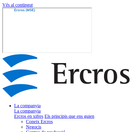
Vés al contingut
La companyia
La companyia
Ercros en xifres
Els principis que ens guien
Coneix Ercros
Negocis