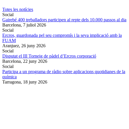
Totes les notícies
Social
Gairebé 400 treballadors participen al repte dels 10.000 passos al dia
Barcelona,
7 juliol 2026
Social
Ercros, guardonada pel seu compromís i la seva implicació amb la
FUAM
Aranjuez,
26 juny 2026
Social
Disputat el III Torneig de pàdel d’Ercros corporació
Barcelona,
22 juny 2026
Social
Participa a un programa de ràdio sobre aplicacions quotidianes de la
química
Tarragona,
18 juny 2026