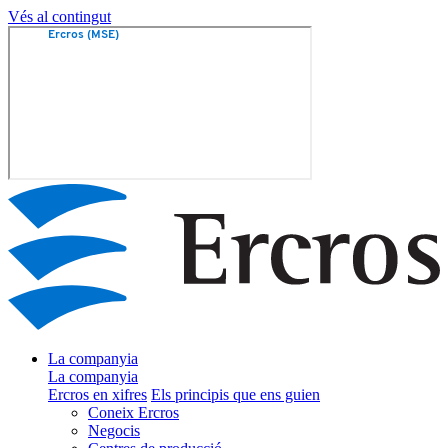
Vés al contingut
La companyia
La companyia
Ercros en xifres
Els principis que ens guien
Coneix Ercros
Negocis