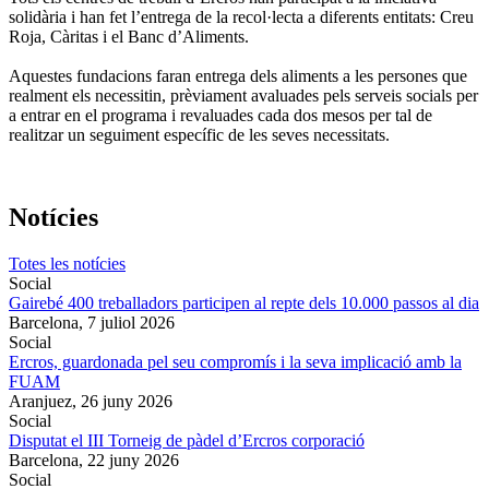
solidària i han fet l’entrega de la recol·lecta a diferents entitats: Creu
Roja, Càritas i el Banc d’Aliments.
Aquestes fundacions faran entrega dels aliments a les persones que
realment els necessitin, prèviament avaluades pels serveis socials per
a entrar en el programa i revaluades cada dos mesos per tal de
realitzar un seguiment específic de les seves necessitats.
Notícies
Totes les notícies
Social
Gairebé 400 treballadors participen al repte dels 10.000 passos al dia
Barcelona,
7 juliol 2026
Social
Ercros, guardonada pel seu compromís i la seva implicació amb la
FUAM
Aranjuez,
26 juny 2026
Social
Disputat el III Torneig de pàdel d’Ercros corporació
Barcelona,
22 juny 2026
Social