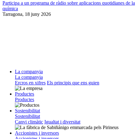
Participa a un programa de ràdio sobre aplicacions quotidianes de la
química
Tarragona,
18 juny 2026
La companyia
La companyia
Ercros en xifres
Els principis que ens guien
Productes
Productes
Sostenibilitat
Sostenibilitat
Canvi climàtic
Igualtat i diversitat
Accionistes i inversors
Accionistes i inversors