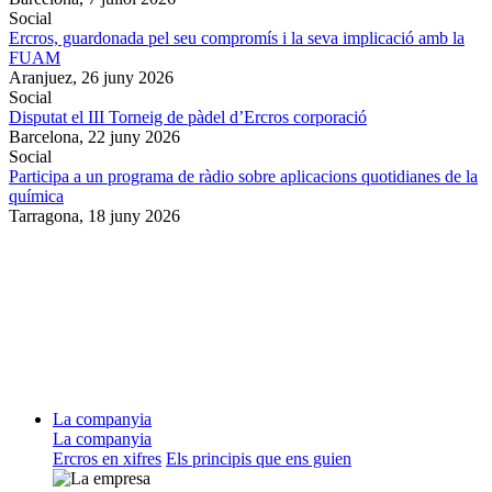
Social
Ercros, guardonada pel seu compromís i la seva implicació amb la
FUAM
Aranjuez,
26 juny 2026
Social
Disputat el III Torneig de pàdel d’Ercros corporació
Barcelona,
22 juny 2026
Social
Participa a un programa de ràdio sobre aplicacions quotidianes de la
química
Tarragona,
18 juny 2026
La companyia
La companyia
Ercros en xifres
Els principis que ens guien