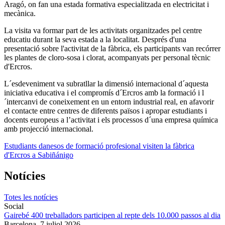
Aragó, on fan una estada formativa especialitzada en electricitat i
mecànica.
La visita va formar part de les activitats organitzades pel centre
educatiu durant la seva estada a la localitat. Després d'una
presentació sobre l'activitat de la fàbrica, els participants van recórrer
les plantes de cloro-sosa i clorat, acompanyats per personal tècnic
d'Ercros.
L´esdeveniment va subratllar la dimensió internacional d´aquesta
iniciativa educativa i el compromís d´Ercros amb la formació i l
´intercanvi de coneixement en un entorn industrial real, en afavorir
el contacte entre centres de diferents països i apropar estudiants i
docents europeus a l’activitat i els processos d´una empresa química
amb projecció internacional.
Estudiants danesos de formació profesional visiten la fàbrica
d'Ercros a Sabiñánigo
Notícies
Totes les notícies
Social
Gairebé 400 treballadors participen al repte dels 10.000 passos al dia
Barcelona,
7 juliol 2026