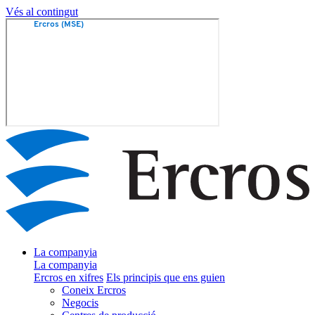
Vés al contingut
La companyia
La companyia
Ercros en xifres
Els principis que ens guien
Coneix Ercros
Negocis