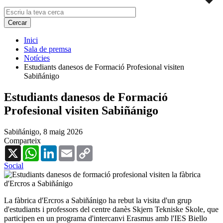
Inici
Sala de premsa
Notícies
Estudiants danesos de Formació Profesional visiten
Sabiñánigo
Estudiants danesos de Formació
Profesional visiten Sabiñánigo
Sabiñánigo,
8 maig 2026
Comparteix
X
WhatsApp
LinkedIn
Email
Copy
Link
Social
La fàbrica d'Ercros a Sabiñánigo ha rebut la visita d'un grup
d'estudiants i professors del centre danès Skjern Tekniske Skole, que
participen en un programa d'intercanvi Erasmus amb l'IES Biello