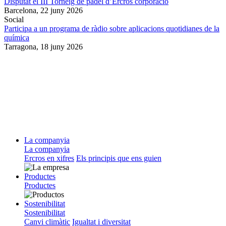
Disputat el III Torneig de pàdel d’Ercros corporació
Barcelona,
22 juny 2026
Social
Participa a un programa de ràdio sobre aplicacions quotidianes de la
química
Tarragona,
18 juny 2026
La companyia
La companyia
Ercros en xifres
Els principis que ens guien
Productes
Productes
Sostenibilitat
Sostenibilitat
Canvi climàtic
Igualtat i diversitat