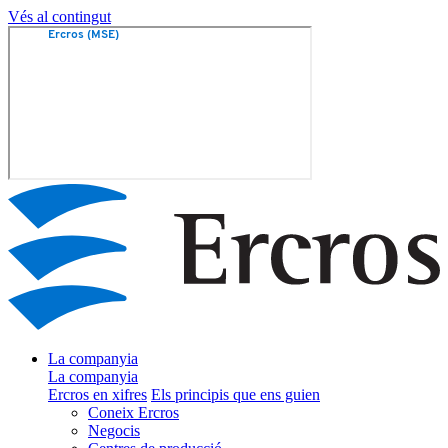
Vés al contingut
La companyia
La companyia
Ercros en xifres
Els principis que ens guien
Coneix Ercros
Negocis