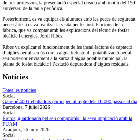
de tres professors, la presentació especial creada amb motiu del 150
aniversari de la taula periòdica.
Posteriorment, es va equipar els alumnes amb les peces de seguretat
necessàries i es va realitzar la visita per les instal·lacions de la
fàbrica, que va comptar amb les explicacions del tècnic de fosfat
bicàlcic i energies, Jordi Ribes.
Ribes va explicar el funcionament de les instal·lacions de captació
d’aigües per al seu ús com a aigua industrial i potabilització per al
seu posterior enviament a la xarxa d’aigua potable municipal, la
planta de fosfat bicàlcic i l’estació depuradora d’aigües residuals.
Notícies
Totes les notícies
Social
Gairebé 400 treballadors participen al repte dels 10.000 passos al dia
Barcelona,
7 juliol 2026
Social
Ercros, guardonada pel seu compromís i la seva implicació amb la
FUAM
Aranjuez,
26 juny 2026
Social