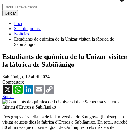
Inici
Sala de premsa
Notícies
Estudiants de química de la Unizar visiten la fàbrica de
Sabiñánigo
Estudiants de química de la Unizar visiten
la fàbrica de Sabiñánigo
Sabiñánigo,
12 abril 2024
Comparteix
X
WhatsApp
LinkedIn
Email
Copy
Link
Social
Dos grups d'estudiants de la Universitat de Saragossa (Unizar) han
visitat aquests dies la fàbrica d'Ercros a Sabiñánigo. En total, gairebé
80 alumnes que cursen el grau de Químiques o els màsters de