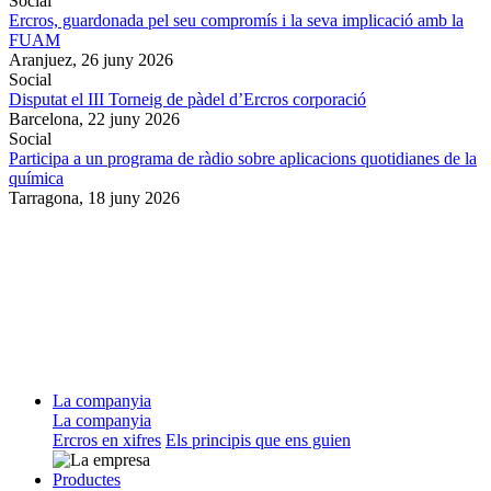
Social
Ercros, guardonada pel seu compromís i la seva implicació amb la
FUAM
Aranjuez,
26 juny 2026
Social
Disputat el III Torneig de pàdel d’Ercros corporació
Barcelona,
22 juny 2026
Social
Participa a un programa de ràdio sobre aplicacions quotidianes de la
química
Tarragona,
18 juny 2026
La companyia
La companyia
Ercros en xifres
Els principis que ens guien
Productes