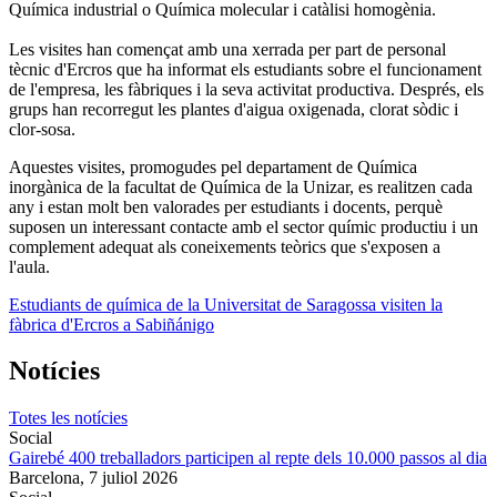
Química industrial o Química molecular i catàlisi homogènia.
Les visites han començat amb una xerrada per part de personal
tècnic d'Ercros que ha informat els estudiants sobre el funcionament
de l'empresa, les fàbriques i la seva activitat productiva. Després, els
grups han recorregut les plantes d'aigua oxigenada, clorat sòdic i
clor-sosa.
Aquestes visites, promogudes pel departament de Química
inorgànica de la facultat de Química de la Unizar, es realitzen cada
any i estan molt ben valorades per estudiants i docents, perquè
suposen un interessant contacte amb el sector químic productiu i un
complement adequat als coneixements teòrics que s'exposen a
l'aula.
Estudiants de química de la Universitat de Saragossa visiten la
fàbrica d'Ercros a Sabiñánigo
Notícies
Totes les notícies
Social
Gairebé 400 treballadors participen al repte dels 10.000 passos al dia
Barcelona,
7 juliol 2026