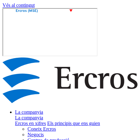
Vés al contingut
La companyia
La companyia
Ercros en xifres
Els principis que ens guien
Coneix Ercros
Negocis