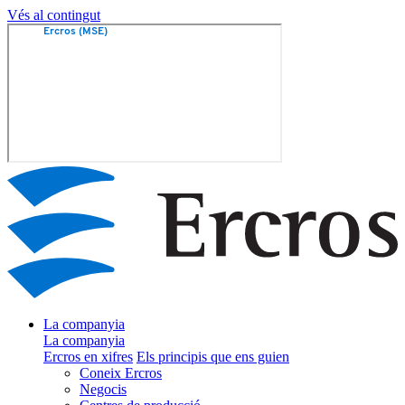
Vés al contingut
La companyia
La companyia
Ercros en xifres
Els principis que ens guien
Coneix Ercros
Negocis