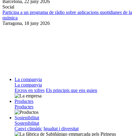
Barcelona,
22 juny 2026
Social
Participa a un programa de ràdio sobre aplicacions quotidianes de la
química
Tarragona,
18 juny 2026
La companyia
La companyia
Ercros en xifres
Els principis que ens guien
Productes
Productes
Sostenibilitat
Sostenibilitat
Canvi climàtic
Igualtat i diversitat