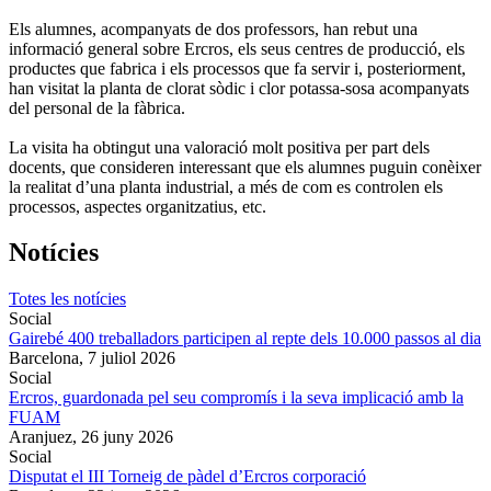
Els alumnes, acompanyats de dos professors, han rebut una
informació general sobre Ercros, els seus centres de producció, els
productes que fabrica i els processos que fa servir i, posteriorment,
han visitat la planta de clorat sòdic i clor potassa-sosa acompanyats
del personal de la fàbrica.
La visita ha obtingut una valoració molt positiva per part dels
docents, que consideren interessant que els alumnes puguin conèixer
la realitat d’una planta industrial, a més de com es controlen els
processos, aspectes organitzatius, etc.
Notícies
Totes les notícies
Social
Gairebé 400 treballadors participen al repte dels 10.000 passos al dia
Barcelona,
7 juliol 2026
Social
Ercros, guardonada pel seu compromís i la seva implicació amb la
FUAM
Aranjuez,
26 juny 2026
Social
Disputat el III Torneig de pàdel d’Ercros corporació