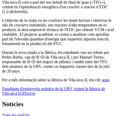
Vila-seca II com a part del seu treball de final de grau («TFG»),
centrat en l'optimització energètica d'un
cracker
o reactor d’EDC
(1,2-dicloroetà).
L'objectiu de la visita va ser conèixer les instal·lacions i observar
in
situ
els
crackers
industrials, uns reactors d'alta temperatura on es
produeix la descomposició tèrmica de l'EDC per obtenir VCM i àcid
clorhídric. El projecte acadèmic es centra a analitzar com aprofitar
part de l'elevada quantitat d'energia que requereix aquesta reacció,
fonamental en la producció del PVC.
Durant la seva estada a la fàbrica, els estudiants van ser rebuts per
Pedro Barba, cap de R+D de Vila-seca II, i per Manuel Tierno,
responsable de R+D del negoci de plàstics i també tutor del TFG
dels alumnes de la URV, centre on imparteix classes des de fa més
de 20 anys.
Per a més informació sobre la fàbrica de Vila-seca II, feu clic
aquí
.
Estudiants d'enginyeria química de la URV visiten la fàbrica de
Vila-seca II d'Ercros
Notícies
Totes les notícies