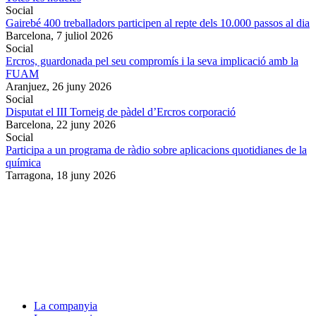
Social
Gairebé 400 treballadors participen al repte dels 10.000 passos al dia
Barcelona,
7 juliol 2026
Social
Ercros, guardonada pel seu compromís i la seva implicació amb la
FUAM
Aranjuez,
26 juny 2026
Social
Disputat el III Torneig de pàdel d’Ercros corporació
Barcelona,
22 juny 2026
Social
Participa a un programa de ràdio sobre aplicacions quotidianes de la
química
Tarragona,
18 juny 2026
La companyia