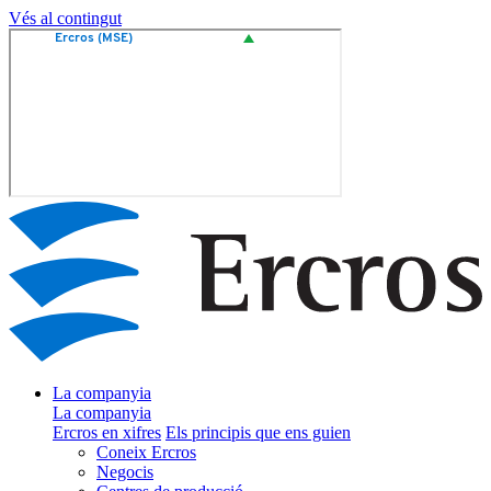
Vés al contingut
La companyia
La companyia
Ercros en xifres
Els principis que ens guien
Coneix Ercros
Negocis