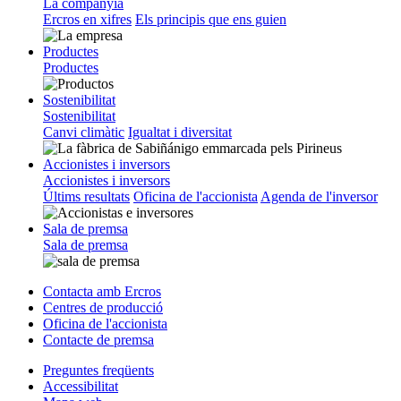
La companyia
Ercros en xifres
Els principis que ens guien
Productes
Productes
Sostenibilitat
Sostenibilitat
Canvi climàtic
Igualtat i diversitat
Accionistes i inversors
Accionistes i inversors
Últims resultats
Oficina de l'accionista
Agenda de l'inversor
Sala de premsa
Sala de premsa
Contacta amb Ercros
Centres de producció
Oficina de l'accionista
Contacte de premsa
Preguntes freqüents
Accessibilitat