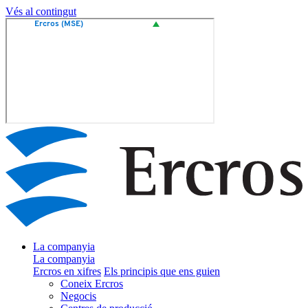
Vés al contingut
La companyia
La companyia
Ercros en xifres
Els principis que ens guien
Coneix Ercros
Negocis