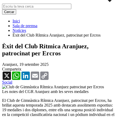
Inici
Sala de premsa
Notícies
Èxit del Club Rítmica Aranjuez, patrocinat per Ercros
Èxit del Club Rítmica Aranjuez,
patrocinat per Ercros
Aranjuez,
19 setembre 2025
Comparteix
X
WhatsApp
LinkedIn
Email
Copy
Link
Social
Les noies del CGR Aranjuez amb les seves medalles
El Club de Gimnàstica Rítmica Aranjuez, patrocinat per Ercros, ha
brillat aquesta temporada 2025 amb destacats assoliments esportius:
19 medalles i dos diplomes, entre ells una segona posició individual
en la competició classificatòria nacional i un pòdium individual en el