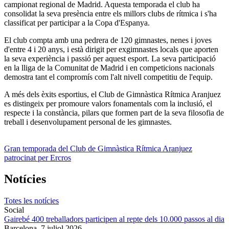
campionat regional de Madrid. Aquesta temporada el club ha
consolidat la seva presència entre els millors clubs de rítmica i s'ha
classificat per participar a la Copa d'Espanya.
El club compta amb una pedrera de 120 gimnastes, nenes i joves
d'entre 4 i 20 anys, i està dirigit per exgimnastes locals que aporten
la seva experiència i passió per aquest esport. La seva participació
en la lliga de la Comunitat de Madrid i en competicions nacionals
demostra tant el compromís com l'alt nivell competitiu de l'equip.
A més dels èxits esportius, el Club de Gimnàstica Rítmica Aranjuez
es distingeix per promoure valors fonamentals com la inclusió, el
respecte i la constància, pilars que formen part de la seva filosofia de
treball i desenvolupament personal de les gimnastes.
Gran temporada del Club de Gimnàstica Rítmica Aranjuez
patrocinat per Ercros
Notícies
Totes les notícies
Social
Gairebé 400 treballadors participen al repte dels 10.000 passos al dia
Barcelona,
7 juliol 2026