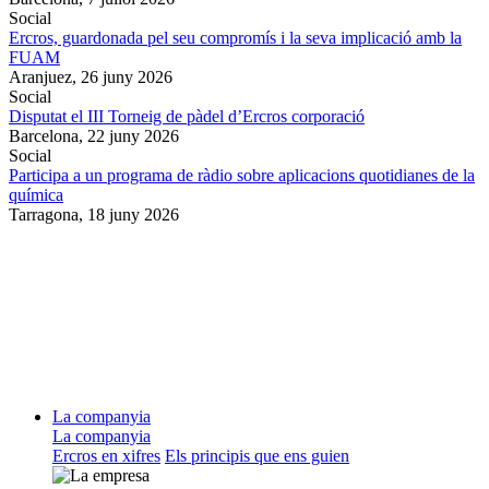
Social
Ercros, guardonada pel seu compromís i la seva implicació amb la
FUAM
Aranjuez,
26 juny 2026
Social
Disputat el III Torneig de pàdel d’Ercros corporació
Barcelona,
22 juny 2026
Social
Participa a un programa de ràdio sobre aplicacions quotidianes de la
química
Tarragona,
18 juny 2026
La companyia
La companyia
Ercros en xifres
Els principis que ens guien