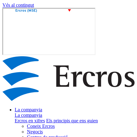
Vés al contingut
La companyia
La companyia
Ercros en xifres
Els principis que ens guien
Coneix Ercros
Negocis