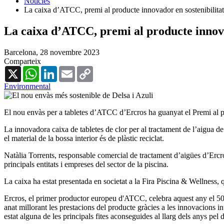
Notícies
La caixa d’ATCC, premi al producte innovador en sostenibilitat
La caixa d’ATCC, premi al producte innova
Barcelona,
28 novembre 2023
Comparteix
X
WhatsApp
LinkedIn
Email
Copy
Link
Environmental
El nou envàs per a tabletes d’ATCC d’Ercros ha guanyat el Premi al pr
La innovadora caixa de tabletes de clor per al tractament de l’aigua 
el material de la bossa interior és de plàstic reciclat.
Natàlia Torrents, responsable comercial de tractament d’aigües d’Ercro
principals entitats i empreses del sector de la piscina.
La caixa ha estat presentada en societat a la Fira Piscina & Wellness, q
Ercros, el primer productor europeu d'ATCC, celebra aquest any el 50è
anat millorant les prestacions del producte gràcies a les innovacions 
estat alguna de les principals fites aconseguides al llarg dels anys pe