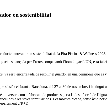
dor en sostenibilitat
oducte innovador en sostenibilitat de la Fira Piscina & Wellness 2023.
de piscines llançada per Ercros compta amb l’homologació UN, està fabri
s, va ser l’encarregada de recollir el guardó, en una cerimònia que es 
ue s’està celebrant a Barcelona, del 27 al 30 de novembre, i ha tingut una
 aniversari com a fabricant de productes per a la desinfecció de l'aigu
introduïdes a les seves formulacions. Les tabletes bicapa, sense àcid bò
l departament d’R+D.