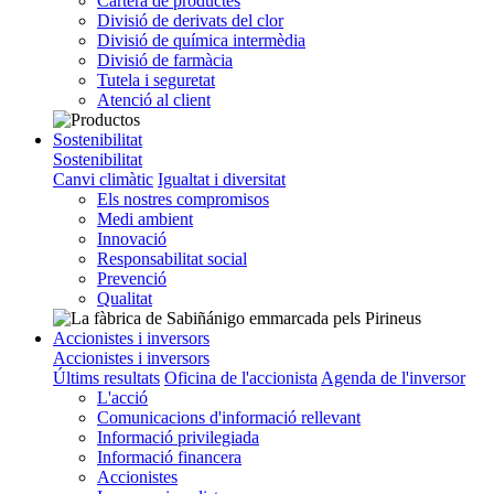
Cartera de productes
Divisió de derivats del clor
Divisió de química intermèdia
Divisió de farmàcia
Tutela i seguretat
Atenció al client
Sostenibilitat
Sostenibilitat
Canvi climàtic
Igualtat i diversitat
Els nostres compromisos
Medi ambient
Innovació
Responsabilitat social
Prevenció
Qualitat
Accionistes i inversors
Accionistes i inversors
Últims resultats
Oficina de l'accionista
Agenda de l'inversor
L'acció
Comunicacions d'informació rellevant
Informació privilegiada
Informació financera
Accionistes