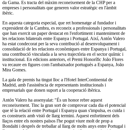
da Gama. Es tracta del màxim reconeixement de la CHP per a
empreses i personalitats que generen valor estratègic en l'àmbit
ibèric.
En aquesta categoria especial, que ret homenatge al fundador i
expresident de la Cambra, es reconeix a professionals i personalitats
que han exercit un paper destacat en l'enfortiment i manteniment de
les relacions bilaterals entre Espanya i Portugal. Així, Antón Valero
ha estat condecorat per la seva contribució al desenvolupament i
consolidació de les relacions econòmiques entre Espanya i Portugal,
una contribució vinculada a la seva trajectòria en el sector químic i
institucional. En edicions anteriors, el Premi Honorífic João Flores
va recaure en figures com l'ambaixador portuguès a Espanya, João
Mira Gomes.
La gala de premis ha tingut lloc a l'Hotel InterContinental de
Madrid, amb l'assistència de representants institucionals i
empresarials que donen suport a la cooperació ibèrica.
Antón Valero ha assenyalat: "És un honor rebre aquest
reconeixement. Tinc la gran sort de comprovar cada dia el potencial
que té la relació entre Portugal i Espanya quan s'impulsa, es cuida i
es construeix amb visió de llarg termini. Aquest enfortiment dels
llaços entre els nostres països l'he pogut viure molt de prop a
Bondalti i després de treballar al llarg de molts anys entre Portugal i