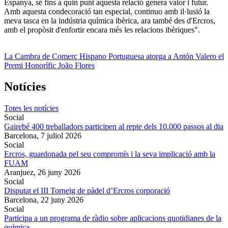
Espanya, sé fins a quin punt aquesta relació genera valor i futur.
Amb aquesta condecoració tan especial, continuo amb il·lusió la
meva tasca en la indústria química ibèrica, ara també des d'Ercros,
amb el propòsit d'enfortir encara més les relacions ibèriques".
La Cambra de Comerç Hispano Portuguesa atorga a Antón Valero el
Premi Honorífic João Flores
Notícies
Totes les notícies
Social
Gairebé 400 treballadors participen al repte dels 10.000 passos al dia
Barcelona,
7 juliol 2026
Social
Ercros, guardonada pel seu compromís i la seva implicació amb la
FUAM
Aranjuez,
26 juny 2026
Social
Disputat el III Torneig de pàdel d’Ercros corporació
Barcelona,
22 juny 2026
Social
Participa a un programa de ràdio sobre aplicacions quotidianes de la
química