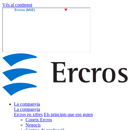
Vés al contingut
La companyia
La companyia
Ercros en xifres
Els principis que ens guien
Coneix Ercros
Negocis