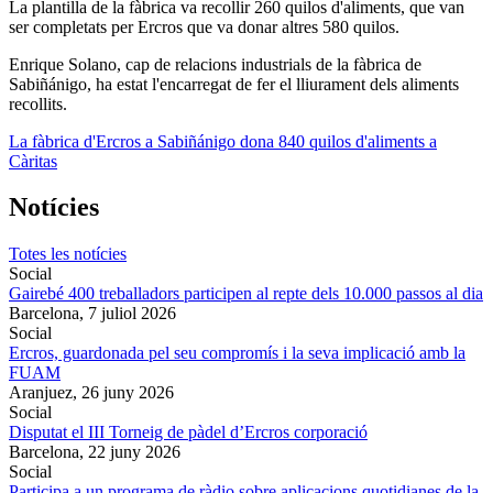
La plantilla de la fàbrica va recollir 260 quilos d'aliments, que van
ser completats per Ercros que va donar altres 580 quilos.
Enrique Solano, cap de relacions industrials de la fàbrica de
Sabiñánigo, ha estat l'encarregat de fer el lliurament dels aliments
recollits.
La fàbrica d'Ercros a Sabiñánigo dona 840 quilos d'aliments a
Càritas
Notícies
Totes les notícies
Social
Gairebé 400 treballadors participen al repte dels 10.000 passos al dia
Barcelona,
7 juliol 2026
Social
Ercros, guardonada pel seu compromís i la seva implicació amb la
FUAM
Aranjuez,
26 juny 2026
Social
Disputat el III Torneig de pàdel d’Ercros corporació
Barcelona,
22 juny 2026
Social
Participa a un programa de ràdio sobre aplicacions quotidianes de la