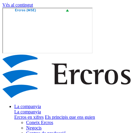
Vés al contingut
La companyia
La companyia
Ercros en xifres
Els principis que ens guien
Coneix Ercros
Negocis