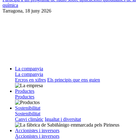
química
Tarragona,
18 juny 2026
La companyia
La companyia
Ercros en xifres
Els principis que ens guien
Productes
Productes
Sostenibilitat
Sostenibilitat
Canvi climàtic
Igualtat i diversitat
Accionistes i inversors
Accionistes i inversors