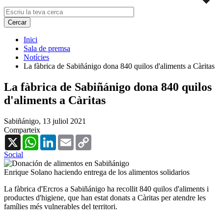
Inici
Sala de premsa
Notícies
La fàbrica de Sabiñánigo dona 840 quilos d'aliments a Càritas
La fàbrica de Sabiñánigo dona 840 quilos
d'aliments a Càritas
Sabiñánigo,
13 juliol 2021
Comparteix
X
WhatsApp
LinkedIn
Email
Copy
Link
Social
Enrique Solano haciendo entrega de los alimentos solidarios
La fàbrica d'Ercros a Sabiñánigo ha recollit 840 quilos d'aliments i
productes d'higiene, que han estat donats a Càritas per atendre les
famílies més vulnerables del territori.