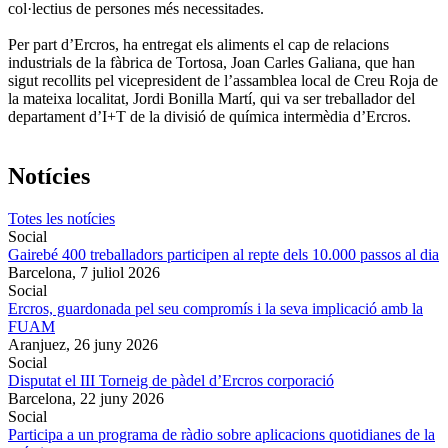
col·lectius de persones més necessitades.
Per part d’Ercros, ha entregat els aliments el cap de relacions
industrials de la fàbrica de Tortosa, Joan Carles Galiana, que han
sigut recollits pel vicepresident de l’assamblea local de Creu Roja de
la mateixa localitat, Jordi Bonilla Martí, qui va ser treballador del
departament d’I+T de la divisió de química intermèdia d’Ercros.
Notícies
Totes les notícies
Social
Gairebé 400 treballadors participen al repte dels 10.000 passos al dia
Barcelona,
7 juliol 2026
Social
Ercros, guardonada pel seu compromís i la seva implicació amb la
FUAM
Aranjuez,
26 juny 2026
Social
Disputat el III Torneig de pàdel d’Ercros corporació
Barcelona,
22 juny 2026
Social
Participa a un programa de ràdio sobre aplicacions quotidianes de la