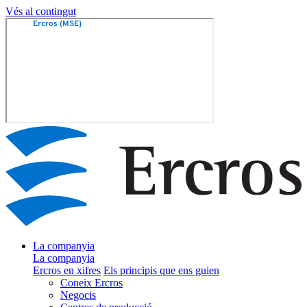
Vés al contingut
La companyia
La companyia
Ercros en xifres
Els principis que ens guien
Coneix Ercros
Negocis