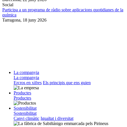
Social
Participa a un programa de ràdio sobre aplicacions quotidianes de la
química
Tarragona,
18 juny 2026
La companyia
La companyia
Ercros en xifres
Els principis que ens guien
Productes
Productes
Sostenibilitat
Sostenibilitat
Canvi climàtic
Igualtat i diversitat