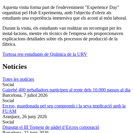
Aquesta visita forma part de l'esdeveniment "Experience Day"
organitzat pel Hub Experimenta, amb l'objectiu d'oferir als
estudiants una experiència immersiva que els acosti al món laboral.
Durant la visita, els estudiants van realitzar un recorregut per les
instal·lacions, mentre els tècnics de l'empresa els proporcionaven
explicacions detallades sobre els processos de producció de la
fàbrica.
Tortosa rep estudiants de Química de la URV
Notícies
Totes les notícies
Social
Gairebé 400 treballadors participen al repte dels 10.000 passos al dia
Barcelona,
7 juliol 2026
Social
Ercros, guardonada pel seu compromís i la seva implicació amb la
FUAM
Aranjuez,
26 juny 2026
Social
Disputat el III Torneig de pàdel d’Ercros corporació
Barcelona,
22 juny 2026