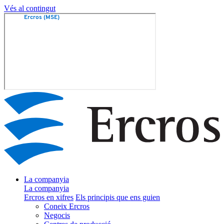
Vés al contingut
La companyia
La companyia
Ercros en xifres
Els principis que ens guien
Coneix Ercros
Negocis