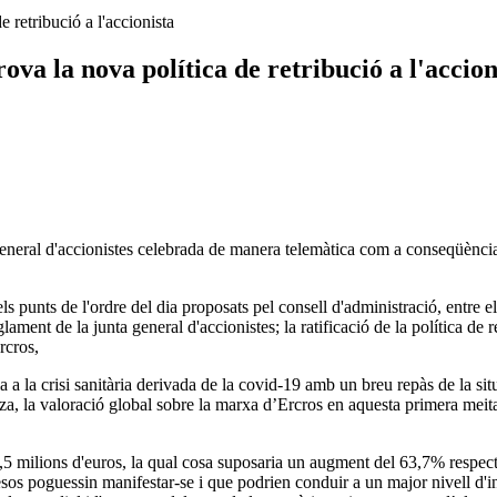
 retribució a l'accionista
ova la nova política de retribució a l'accion
neral d'accionistes celebrada de manera telemàtica com a conseqüència de l
ls punts de l'ordre del dia proposats pel consell d'administració, entre e
ament de la junta general d'accionistes; la ratificació de la política de ret
rcros,
a a la crisi sanitària derivada de la covid-19 amb un breu repàs de la situ
lza, la valoració global sobre la marxa d’Ercros en aquesta primera meit
5 milions d'euros, la qual cosa suposaria un augment del 63,7% respecte
esos poguessin manifestar-se i que podrien conduir a un major nivell d'i