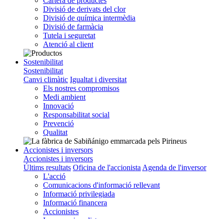
Cartera de productes
Divisió de derivats del clor
Divisió de química intermèdia
Divisió de farmàcia
Tutela i seguretat
Atenció al client
Sostenibilitat
Sostenibilitat
Canvi climàtic
Igualtat i diversitat
Els nostres compromisos
Medi ambient
Innovació
Responsabilitat social
Prevenció
Qualitat
Accionistes i inversors
Accionistes i inversors
Últims resultats
Oficina de l'accionista
Agenda de l'inversor
L'acció
Comunicacions d'informació rellevant
Informació privilegiada
Informació financera
Accionistes