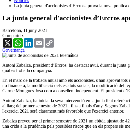
Notícies
La junta general d'accionistes d’Ercros aprova la nova política de
La junta general d'accionistes d’Ercros apr
Barcelona,
11 juny 2021
Comparteix
X
WhatsApp
LinkedIn
Email
Copy
Link
Governança
Antoni Zabalza, president d’Ercros, ha destacat avui, durant la junta ge
qual es troba la companyia.
En el marc de la trobada anual amb els accionistes, s'han aprovat tots e
no financera; la modificació dels estatuts socials; la modificació del regl
Carme Moragues Josa com a consellera independent. El president d’E
Antoni Zabalza, ha iniciat la seva intervenció en la junta fent referènci
al llarg del primer semestre de 2021 i fins a finals d'any. Segons Zaba
l'exercici 2021 serà clarament més favorable que l'exercici anterior.
Zabalza preveu per al primer semestre de 2021 un ebitda ajustat de 42,
una crida a la prudència pels possibles riscos que en els propers sis m