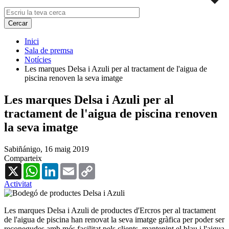
Inici
Sala de premsa
Notícies
Les marques Delsa i Azuli per al tractament de l'aigua de
piscina renoven la seva imatge
Les marques Delsa i Azuli per al
tractament de l'aigua de piscina renoven
la seva imatge
Sabiñánigo,
16 maig 2019
Comparteix
X
WhatsApp
LinkedIn
Email
Copy
Link
Activitat
Les marques Delsa i Azuli de productes d'Ercros per al tractament
de l'aigua de piscina han renovat la seva imatge gràfica per poder ser
reconegudes amb més facilitat pels clients, mantenint el blau i l'aigua