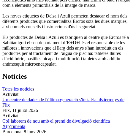
com a elements primordials de la imatge de marca.
Les noves etiquetes de Delsa i Azuli permeten destacar el nom dels
diferents productes que comercialitza Ercros sota les dues marques,
així com els consells i instruccions d'ús i seguretat.
Els productes de Delsa i Azuli es fabriquen al centre que Ercros té a
Sabiñánigo i el seu departament d’R+D+I és el responsable de les
millores i innovacions que al llarg dels anys s'han introduït en els
productes per al tractament de l’aigua de piscina: tabletes lliures
d'àcid bòric, pastilles bicapa i multifunció i tabletes amb additiu
antimosquit microencapsulat.
Notícies
Totes les notícies
Activitat
Un centre de dades de l'última generació s'instal·la als terrenys de
Flix
Flix,
11 juliol 2026
Activitat
Col·laborem de nou amb el premi de divulgació científica
X(p)rimenta
Barcelona,
8 juny 2026