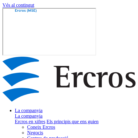
Vés al contingut
La companyia
La companyia
Ercros en xifres
Els principis que ens guien
Coneix Ercros
Negocis