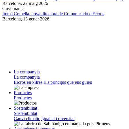
Barcelona,
27 maig 2026
Governança
Imma Comella, nova directora de Comunicació d'Ercros
Barcelona,
13 gener 2026
La companyia
La companyia
Ercros en xifres
Els principis que ens guien
Productes
Productes
Sostenibilitat
Sostenibilitat
Canvi climàtic
Igualtat i diversitat
Accionistes i inversors