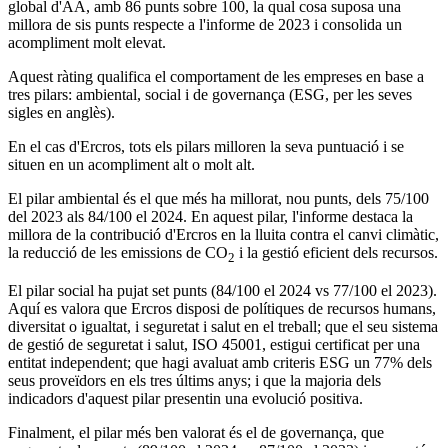
global d'AA, amb 86 punts sobre 100, la qual cosa suposa una
millora de sis punts respecte a l'informe de 2023 i consolida un
acompliment molt elevat.
Aquest ràting qualifica el comportament de les empreses en base a
tres pilars: ambiental, social i de governança (ESG, per les seves
sigles en anglès).
En el cas d'Ercros, tots els pilars milloren la seva puntuació i se
situen en un acompliment alt o molt alt.
El pilar ambiental és el que més ha millorat, nou punts, dels 75/100
del 2023 als 84/100 el 2024. En aquest pilar, l'informe destaca la
millora de la contribució d'Ercros en la lluita contra el canvi climàtic,
la reducció de les emissions de CO
i la gestió eficient dels recursos.
2
El pilar social ha pujat set punts (84/100 el 2024 vs 77/100 el 2023).
Aquí es valora que Ercros disposi de polítiques de recursos humans,
diversitat o igualtat, i seguretat i salut en el treball; que el seu sistema
de gestió de seguretat i salut, ISO 45001, estigui certificat per una
entitat independent; que hagi avaluat amb criteris ESG un 77% dels
seus proveïdors en els tres últims anys; i que la majoria dels
indicadors d'aquest pilar presentin una evolució positiva.
Finalment, el pilar més ben valorat és el de governança, que