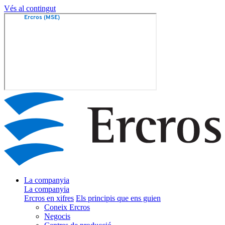
Vés al contingut
La companyia
La companyia
Ercros en xifres
Els principis que ens guien
Coneix Ercros
Negocis