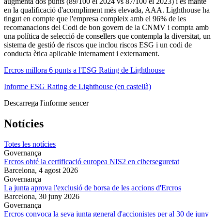
augmenta dos punts (89/100 el 2024 vs 87/100 el 2023) i es manté
en la qualificació d'acompliment més elevada, AAA. Lighthouse ha
tingut en compte que l'empresa compleix amb el 96% de les
recomanacions del Codi de bon govern de la CNMV i compta amb
una política de selecció de consellers que contempla la diversitat, un
sistema de gestió de riscos que inclou riscos ESG i un codi de
conducta ètica aplicable internament i externament.
Ercros millora 6 punts a l'ESG Rating de Lighthouse
Informe ESG Rating de Lighthouse (en castellà)
Descarrega l'informe sencer
Notícies
Totes les notícies
Governança
Ercros obté la certificació europea NIS2 en ciberseguretat
Barcelona,
4 agost 2026
Governança
La junta aprova l'exclusió de borsa de les accions d'Ercros
Barcelona,
30 juny 2026
Governança
Ercros convoca la seva junta general d'accionistes per al 30 de juny