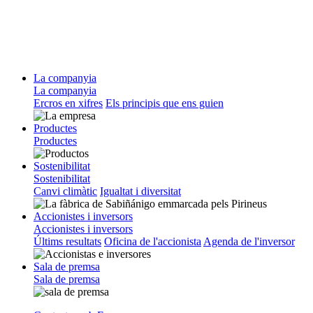
La companyia
La companyia
Ercros en xifres
Els principis que ens guien
Productes
Productes
Sostenibilitat
Sostenibilitat
Canvi climàtic
Igualtat i diversitat
Accionistes i inversors
Accionistes i inversors
Últims resultats
Oficina de l'accionista
Agenda de l'inversor
Sala de premsa
Sala de premsa