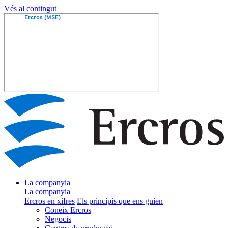
Vés al contingut
La companyia
La companyia
Ercros en xifres
Els principis que ens guien
Coneix Ercros
Negocis