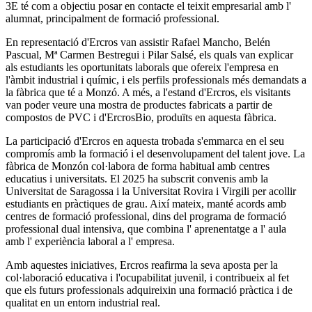
3E té com a objectiu posar en contacte el teixit empresarial amb l'
alumnat, principalment de formació professional.
En representació d'Ercros van assistir Rafael Mancho, Belén
Pascual, Mª Carmen Bestregui i Pilar Salsé, els quals van explicar
als estudiants les oportunitats laborals que ofereix l'empresa en
l'àmbit industrial i químic, i els perfils professionals més demandats a
la fàbrica que té a Monzó. A més, a l'estand d'Ercros, els visitants
van poder veure una mostra de productes fabricats a partir de
compostos de PVC i d'ErcrosBio, produïts en aquesta fàbrica.
La participació d'Ercros en aquesta trobada s'emmarca en el seu
compromís amb la formació i el desenvolupament del talent jove. La
fàbrica de Monzón col·labora de forma habitual amb centres
educatius i universitats. El 2025 ha subscrit convenis amb la
Universitat de Saragossa i la Universitat Rovira i Virgili per acollir
estudiants en pràctiques de grau. Així mateix, manté acords amb
centres de formació professional, dins del programa de formació
professional dual intensiva, que combina l' aprenentatge a l' aula
amb l' experiència laboral a l' empresa.
Amb aquestes iniciatives, Ercros reafirma la seva aposta per la
col·laboració educativa i l'ocupabilitat juvenil, i contribueix al fet
que els futurs professionals adquireixin una formació pràctica i de
qualitat en un entorn industrial real.