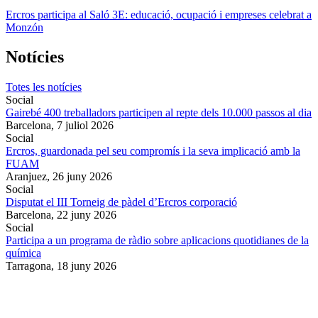
Ercros participa al Saló 3E: educació, ocupació i empreses celebrat a
Monzón
Notícies
Totes les notícies
Social
Gairebé 400 treballadors participen al repte dels 10.000 passos al dia
Barcelona,
7 juliol 2026
Social
Ercros, guardonada pel seu compromís i la seva implicació amb la
FUAM
Aranjuez,
26 juny 2026
Social
Disputat el III Torneig de pàdel d’Ercros corporació
Barcelona,
22 juny 2026
Social
Participa a un programa de ràdio sobre aplicacions quotidianes de la
química
Tarragona,
18 juny 2026