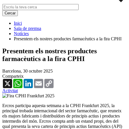
Inici
Sala de premsa
Notícies
Presentem els nostres productes farmacèutics a la fira CPHI
Presentem els nostres productes
farmacèutics a la fira CPHI
Barcelona,
30 octubre 2025
Comparteix
X
WhatsApp
LinkedIn
Email
Copy
Link
Activitat
Ercros participa aquesta setmana a la CPHI Frankfurt 2025, la
principal trobada internacional del sector farmacèutic, que reuneix
els majors fabricants i distribuïdors de principis actius i productes
intermedis del món. Ercros compta amb un estand propi, des del
qual presenta la seva cartera de principis actius farmacèutics (API)