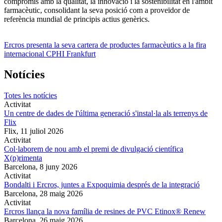
compromís amb la qualitat, la innovació i la sostenibilitat en l'àmbit
farmacèutic, consolidant la seva posició com a proveïdor de
referència mundial de principis actius genèrics.
Ercros presenta la seva cartera de productes farmacèutics a la fira
internacional CPHI Frankfurt
Notícies
Totes les notícies
Activitat
Un centre de dades de l'última generació s'instal·la als terrenys de
Flix
Flix,
11 juliol 2026
Activitat
Col·laborem de nou amb el premi de divulgació científica
X(p)rimenta
Barcelona,
8 juny 2026
Activitat
Bondalti i Ercros, juntes a Expoquimia després de la integració
Barcelona,
28 maig 2026
Activitat
Ercros llança la nova família de resines de PVC Etinox® Renew
Barcelona,
26 maig 2026