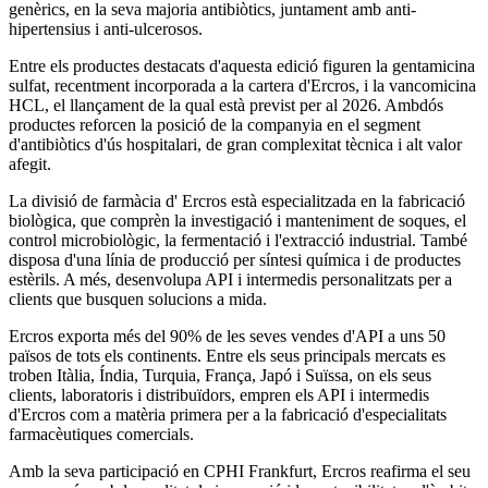
genèrics, en la seva majoria antibiòtics, juntament amb anti-
hipertensius i anti-ulcerosos.
Entre els productes destacats d'aquesta edició figuren la gentamicina
sulfat, recentment incorporada a la cartera d'Ercros, i la vancomicina
HCL, el llançament de la qual està previst per al 2026. Ambdós
productes reforcen la posició de la companyia en el segment
d'antibiòtics d'ús hospitalari, de gran complexitat tècnica i alt valor
afegit.
La divisió de farmàcia d' Ercros està especialitzada en la fabricació
biològica, que comprèn la investigació i manteniment de soques, el
control microbiològic, la fermentació i l'extracció industrial. També
disposa d'una línia de producció per síntesi química i de productes
estèrils. A més, desenvolupa API i intermedis personalitzats per a
clients que busquen solucions a mida.
Ercros exporta més del 90% de les seves vendes d'API a uns 50
països de tots els continents. Entre els seus principals mercats es
troben Itàlia, Índia, Turquia, França, Japó i Suïssa, on els seus
clients, laboratoris i distribuïdors, empren els API i intermedis
d'Ercros com a matèria primera per a la fabricació d'especialitats
farmacèutiques comercials.
Amb la seva participació en CPHI Frankfurt, Ercros reafirma el seu