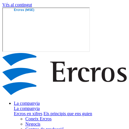
Vés al contingut
La companyia
La companyia
Ercros en xifres
Els principis que ens guien
Coneix Ercros
Negocis