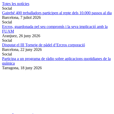
Totes les notícies
Social
Gairebé 400 treballadors participen al repte dels 10.000 passos al dia
Barcelona,
7 juliol 2026
Social
Ercros, guardonada pel seu compromís i la seva implicació amb la
FUAM
Aranjuez,
26 juny 2026
Social
Disputat el III Torneig de pàdel d’Ercros corporació
Barcelona,
22 juny 2026
Social
Participa a un programa de ràdio sobre aplicacions quotidianes de la
química
Tarragona,
18 juny 2026