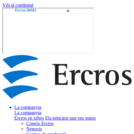
Vés al contingut
La companyia
La companyia
Ercros en xifres
Els principis que ens guien
Coneix Ercros
Negocis