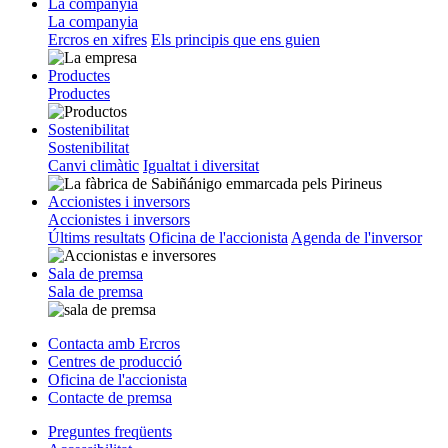
La companyia
La companyia
Ercros en xifres
Els principis que ens guien
Productes
Productes
Sostenibilitat
Sostenibilitat
Canvi climàtic
Igualtat i diversitat
Accionistes i inversors
Accionistes i inversors
Últims resultats
Oficina de l'accionista
Agenda de l'inversor
Sala de premsa
Sala de premsa
Contacta amb Ercros
Centres de producció
Oficina de l'accionista
Contacte de premsa
Preguntes freqüents