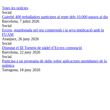
Totes les notícies
Social
Gairebé 400 treballadors participen al repte dels 10.000 passos al dia
Barcelona,
7 juliol 2026
Social
Ercros, guardonada pel seu compromís i la seva implicació amb la
FUAM
Aranjuez,
26 juny 2026
Social
Disputat el III Torneig de pàdel d’Ercros corporació
Barcelona,
22 juny 2026
Social
Participa a un programa de ràdio sobre aplicacions quotidianes de la
química
Tarragona,
18 juny 2026