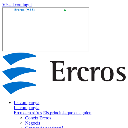
Vés al contingut
La companyia
La companyia
Ercros en xifres
Els principis que ens guien
Coneix Ercros
Negocis