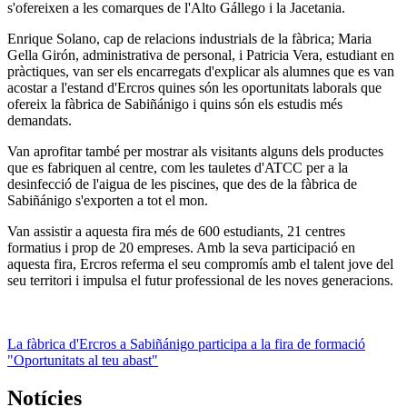
s'ofereixen a les comarques de l'Alto Gállego i la Jacetania.
Enrique Solano, cap de relacions industrials de la fàbrica; Maria
Gella Girón, administrativa de personal, i Patricia Vera, estudiant en
pràctiques, van ser els encarregats d'explicar als alumnes que es van
acostar a l'estand d'Ercros quines són les oportunitats laborals que
ofereix la fàbrica de Sabiñánigo i quins són els estudis més
demandats.
Van aprofitar també per mostrar als visitants alguns dels productes
que es fabriquen al centre, com les tauletes d'ATCC per a la
desinfecció de l'aigua de les piscines, que des de la fàbrica de
Sabiñánigo s'exporten a tot el mon.
Van assistir a aquesta fira més de 600 estudiants, 21 centres
formatius i prop de 20 empreses. Amb la seva participació en
aquesta fira, Ercros referma el seu compromís amb el talent jove del
seu territori i impulsa el futur professional de les noves generacions.
La fàbrica d'Ercros a Sabiñánigo participa a la fira de formació
"Oportunitats al teu abast"
Notícies