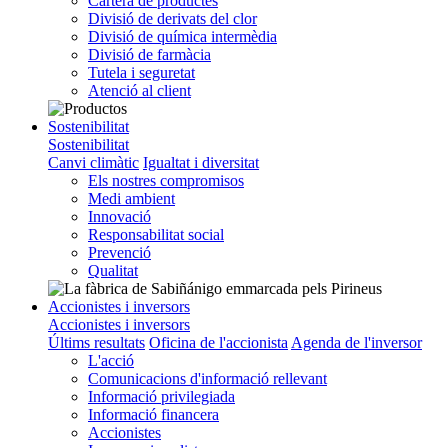
Cartera de productes
Divisió de derivats del clor
Divisió de química intermèdia
Divisió de farmàcia
Tutela i seguretat
Atenció al client
Sostenibilitat
Sostenibilitat
Canvi climàtic
Igualtat i diversitat
Els nostres compromisos
Medi ambient
Innovació
Responsabilitat social
Prevenció
Qualitat
Accionistes i inversors
Accionistes i inversors
Últims resultats
Oficina de l'accionista
Agenda de l'inversor
L'acció
Comunicacions d'informació rellevant
Informació privilegiada
Informació financera
Accionistes