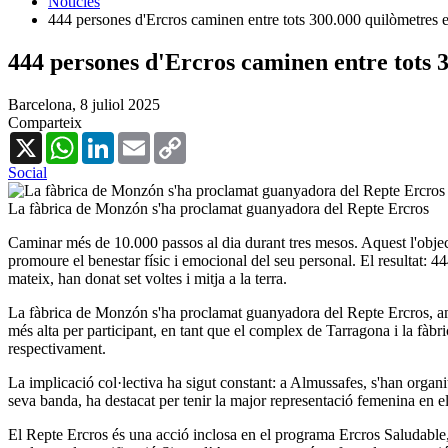
Notícies
444 persones d'Ercros caminen entre tots 300.000 quilòmetres 
444 persones d'Ercros caminen entre tots 
Barcelona,
8 juliol 2025
Comparteix
X
WhatsApp
LinkedIn
Email
Copy
Link
Social
La fàbrica de Monzón s'ha proclamat guanyadora del Repte Ercros
Caminar més de 10.000 passos al dia durant tres mesos. Aquest l'objec
promoure el benestar físic i emocional del seu personal. El resultat: 44
mateix, han donat set voltes i mitja a la terra.
La fàbrica de Monzón s'ha proclamat guanyadora del Repte Ercros, amb 
més alta per participant, en tant que el complex de Tarragona i la fàb
respectivament.
La implicació col·lectiva ha sigut constant: a Almussafes, s'han organ
seva banda, ha destacat per tenir la major representació femenina en e
El Repte Ercros és una acció inclosa en el programa Ercros Saludable, l