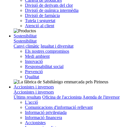
Cartera de productes
Divisió de derivats del clor
Divisió de química intermèdia
Divisió de farmàcia
Tutela i seguretat
Atenció al client
Sostenibilitat
Sostenibilitat
Canvi climàtic
Igualtat i diversitat
Els nostres compromisos
Medi ambient
Innovació
Responsabilitat social
Prevenció
Qualitat
Accionistes i inversors
Accionistes i inversors
Últims resultats
Oficina de l'accionista
Agenda de l'inversor
L'acció
Comunicacions d'informació rellevant
Informació privilegiada
Informació financera
Accionistes