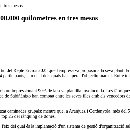
en tres mesos
300.000 quilòmetres en tres mesos
tiu del Repte Ercros 2025 que l'empresa va proposar a la seva plantilla
4 participants, la meitat dels quals ha superat l'objectiu marcat. Entre t
un impressionant 90% de la seva plantilla involucrada. Les fàbriques de
rica de Sabiñánigo han comptat entre les seves files amb els vencedors d
itzat caminades grupals; mentre que, a Aranjuez i Cerdanyola, més del 50%
l top 25 del rànquing de dones.
'eix del qual és la implantació d'un sistema de gestió d'organització sa