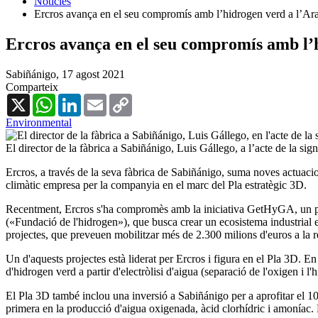
Notícies
Ercros avança en el seu compromís amb l’hidrogen verd a l’Ar
Ercros avança en el seu compromís amb l’
Sabiñánigo,
17 agost 2021
Comparteix
X
WhatsApp
LinkedIn
Email
Copy
Link
Environmental
El director de la fàbrica a Sabiñánigo, Luis Gállego, a l’acte de la 
Ercros, a través de la seva fàbrica de Sabiñánigo, suma noves actuacions
climàtic empresa per la companyia en el marc del Pla estratègic 3D.
Recentment, Ercros s'ha compromès amb la iniciativa GetHyGA, un pla
(«Fundació de l'hidrogen»), que busca crear un ecosistema industrial 
projectes, que preveuen mobilitzar més de 2.300 milions d'euros a la r
Un d'aquests projectes està liderat per Ercros i figura en el Pla 3D. En
d'hidrogen verd a partir d'electròlisi d'aigua (separació de l'oxigen i 
El Pla 3D també inclou una inversió a Sabiñánigo per a aprofitar el 100
primera en la producció d'aigua oxigenada, àcid clorhídric i amoníac. 