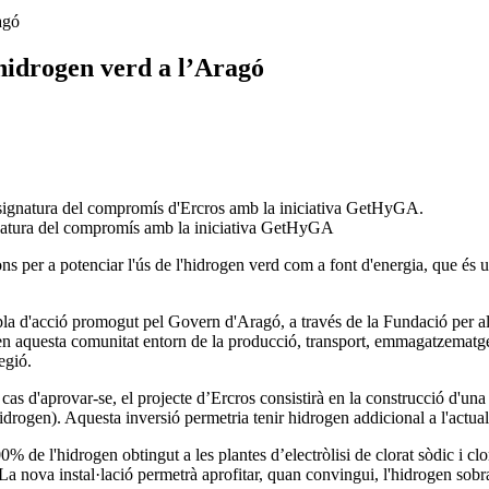
agó
hidrogen verd a l’Aragó
signatura del compromís amb la iniciativa GetHyGA
 per a potenciar l'ús de l'hidrogen verd com a font d'energia, que és un d
 d'acció promogut pel Govern d'Aragó, a través de la Fundació per al
en aquesta comunitat entorn de la producció, transport, emmagatzematge
egió.
 cas d'aprovar-se, el projecte d’Ercros consistirà en la construcció d'una
l'hidrogen). Aquesta inversió permetria tenir hidrogen addicional a l'actua
% de l'hidrogen obtingut a les plantes d’electròlisi de clorat sòdic i cl
La nova instal·lació permetrà aprofitar, quan convingui, l'hidrogen sobr