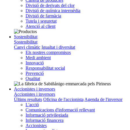
Cartera de productes
Divisió de derivats del clor
Divisió de química intermèdia
Divisió de farmàcia
Tutela i seguretat
Atenció al client
Sostenibilitat
Sostenibilitat
Canvi climàtic
Igualtat i diversitat
Els nostres compromisos
Medi ambient
Innovació
Responsabilitat social
Prevenció
Qualitat
Accionistes i inversors
Accionistes i inversors
Últims resultats
Oficina de l'accionista
Agenda de l'inversor
L'acció
Comunicacions d'informació rellevant
Informació privilegiada
Informació financera
Accionistes