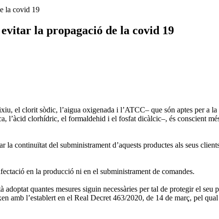
e la covid 19
evitar la propagació de la covid 19
ixiu, el clorit sòdic, l’aigua oxigenada i l’ATCC– que són aptes per a la d
a, l’àcid clorhídric, el formaldehid i el fosfat dicàlcic–, és conscient m
r la continuïtat del subministrament d’aquests productes als seus clients i
 afectació en la producció ni en el subministrament de comandes.
tà adoptat quantes mesures siguin necessàries per tal de protegir el seu 
en amb l’establert en el Real Decret 463/2020, de 14 de març, pel qual es