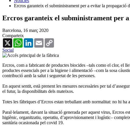
Notícies
Ercros garanteix el subministrament per a evitar la propagació d
Ercros garanteix el subministrament per a 
Barcelona,
16 març 2020
Comparteix
X
WhatsApp
LinkedIn
Email
Copy
Link
Social
Ercros, com a fabricant de productes biocides –tals como el clor, el lle
productes essencials per a la higiene i alimentació –com la sosa càustic
contribució amb la salut i seguretat de les persones.
En aquest sentit, està prenent les mesures necessàries per tal d’assegura
el futur, la disponibilitats dels mateixos.
Totes les fàbriques d’Ercros estan treballant amb normalitat: no hi ha
Paral·lelament, davant la situació generada per aquest virus, Ercros es
higiènic, organitzatiu, operatiu, d’aprovisionament i logístic– compleix
sanitària ocasionada pel covid 19.