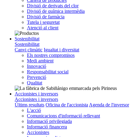
Cartera de productes
Divisió de derivats del clor
Divisió de química intermèdia
Divisió de farmàcia
Tutela i seguretat
Atenció al client
Sostenibilitat
Sostenibilitat
Canvi climàtic
Igualtat i diversitat
Els nostres compromisos
Medi ambient
Innovació
Responsabilitat social
Prevenció
Qualitat
Accionistes i inversors
Accionistes i inversors
Últims resultats
Oficina de l'accionista
Agenda de l'inversor
L'acció
Comunicacions d'informació rellevant
Informació privilegiada
Informació financera
Accionistes