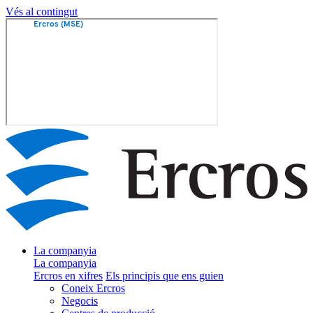
Vés al contingut
La companyia
La companyia
Ercros en xifres
Els principis que ens guien
Coneix Ercros
Negocis