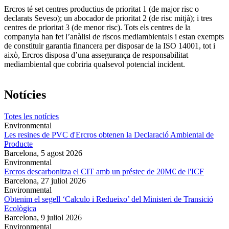
Ercros té set centres productius de prioritat 1 (de major risc o
declarats Seveso); un abocador de prioritat 2 (de risc mitjà); i tres
centres de prioritat 3 (de menor risc). Tots els centres de la
companyia han fet l’anàlisi de riscos mediambientals i estan exempts
de constituir garantia financera per disposar de la ISO 14001, tot i
això, Ercros disposa d’una assegurança de responsabilitat
mediambiental que cobriria qualsevol potencial incident.
Notícies
Totes les notícies
Environmental
Les resines de PVC d'Ercros obtenen la Declaració Ambiental de
Producte
Barcelona,
5 agost 2026
Environmental
Ercros descarbonitza el CIT amb un préstec de 20M€ de l'ICF
Barcelona,
27 juliol 2026
Environmental
Obtenim el segell ‘Calculo i Redueixo’ del Ministeri de Transició
Ecològica
Barcelona,
9 juliol 2026
Environmental