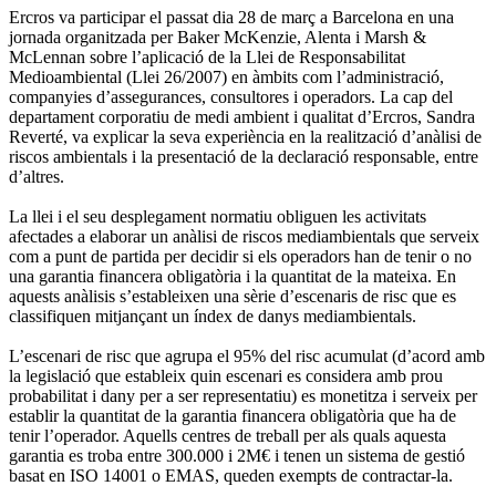
Ercros va participar el passat dia 28 de març a Barcelona en una
jornada organitzada per Baker McKenzie, Alenta i Marsh &
McLennan sobre l’aplicació de la Llei de Responsabilitat
Medioambiental (Llei 26/2007) en àmbits com l’administració,
companyies d’assegurances, consultores i operadors. La cap del
departament corporatiu de medi ambient i qualitat d’Ercros, Sandra
Reverté, va explicar la seva experiència en la realització d’anàlisi de
riscos ambientals i la presentació de la declaració responsable, entre
d’altres.
La llei i el seu desplegament normatiu obliguen les activitats
afectades a elaborar un anàlisi de riscos mediambientals que serveix
com a punt de partida per decidir si els operadors han de tenir o no
una garantia financera obligatòria i la quantitat de la mateixa. En
aquests anàlisis s’estableixen una sèrie d’escenaris de risc que es
classifiquen mitjançant un índex de danys mediambientals.
L’escenari de risc que agrupa el 95% del risc acumulat (d’acord amb
la legislació que estableix quin escenari es considera amb prou
probabilitat i dany per a ser representatiu) es monetitza i serveix per
establir la quantitat de la garantia financera obligatòria que ha de
tenir l’operador. Aquells centres de treball per als quals aquesta
garantia es troba entre 300.000 i 2M€ i tenen un sistema de gestió
basat en ISO 14001 o EMAS, queden exempts de contractar-la.