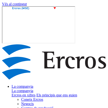
Vés al contingut
La companyia
La companyia
Ercros en xifres
Els principis que ens guien
Coneix Ercros
Negocis