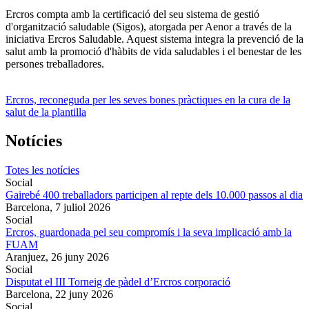
Ercros compta amb la certificació del seu sistema de gestió
d'organització saludable (Sigos), atorgada per Aenor a través de la
iniciativa Ercros Saludable. Aquest sistema integra la prevenció de la
salut amb la promoció d'hàbits de vida saludables i el benestar de les
persones treballadores.
Ercros, reconeguda per les seves bones pràctiques en la cura de la
salut de la plantilla
Notícies
Totes les notícies
Social
Gairebé 400 treballadors participen al repte dels 10.000 passos al dia
Barcelona,
7 juliol 2026
Social
Ercros, guardonada pel seu compromís i la seva implicació amb la
FUAM
Aranjuez,
26 juny 2026
Social
Disputat el III Torneig de pàdel d’Ercros corporació
Barcelona,
22 juny 2026
Social