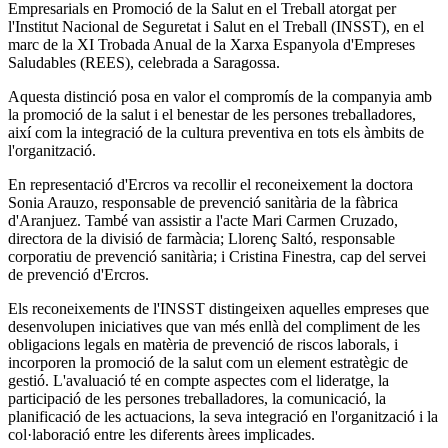
Empresarials en Promoció de la Salut en el Treball atorgat per
l'Institut Nacional de Seguretat i Salut en el Treball (INSST), en el
marc de la XI Trobada Anual de la Xarxa Espanyola d'Empreses
Saludables (REES), celebrada a Saragossa.
Aquesta distinció posa en valor el compromís de la companyia amb
la promoció de la salut i el benestar de les persones treballadores,
així com la integració de la cultura preventiva en tots els àmbits de
l'organització.
En representació d'Ercros va recollir el reconeixement la doctora
Sonia Arauzo, responsable de prevenció sanitària de la fàbrica
d'Aranjuez. També van assistir a l'acte Mari Carmen Cruzado,
directora de la divisió de farmàcia; Llorenç Saltó, responsable
corporatiu de prevenció sanitària; i Cristina Finestra, cap del servei
de prevenció d'Ercros.
Els reconeixements de l'INSST distingeixen aquelles empreses que
desenvolupen iniciatives que van més enllà del compliment de les
obligacions legals en matèria de prevenció de riscos laborals, i
incorporen la promoció de la salut com un element estratègic de
gestió. L'avaluació té en compte aspectes com el lideratge, la
participació de les persones treballadores, la comunicació, la
planificació de les actuacions, la seva integració en l'organització i la
col·laboració entre les diferents àrees implicades.