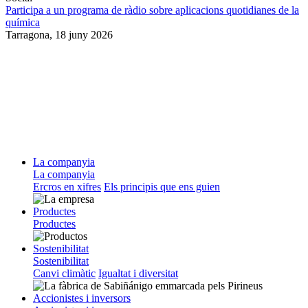
Participa a un programa de ràdio sobre aplicacions quotidianes de la
química
Tarragona,
18 juny 2026
La companyia
La companyia
Ercros en xifres
Els principis que ens guien
Productes
Productes
Sostenibilitat
Sostenibilitat
Canvi climàtic
Igualtat i diversitat
Accionistes i inversors