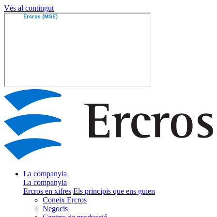
Vés al contingut
La companyia
La companyia
Ercros en xifres
Els principis que ens guien
Coneix Ercros
Negocis