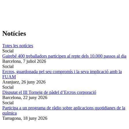
Notícies
Totes les notícies
Social
Gairebé 400 treballadors participen al repte dels 10.000 passos al dia
Barcelona,
7 juliol 2026
Social
Ercros, guardonada pel seu compromís i la seva implicació amb la
FUAM
Aranjuez,
26 juny 2026
Social
Disputat el III Torneig de pàdel d’Ercros corporació
Barcelona,
22 juny 2026
Social
Participa a un programa de ràdio sobre aplicacions quotidianes de la
química
Tarragona,
18 juny 2026