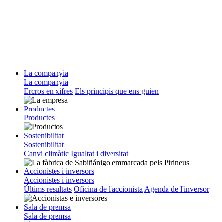
La companyia
La companyia
Ercros en xifres
Els principis que ens guien
Productes
Productes
Sostenibilitat
Sostenibilitat
Canvi climàtic
Igualtat i diversitat
Accionistes i inversors
Accionistes i inversors
Últims resultats
Oficina de l'accionista
Agenda de l'inversor
Sala de premsa
Sala de premsa