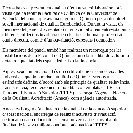
Ercros ha estat present, en qualitat d’empresa col·laboradora, a la
visita que ha rebut la Facultat de Química de la Universitat de
València del panell que avalua el grau en Química per a obtenir el
segell internacional de qualitat Eurobachelor. Durant la visita, els
membres del panell d’acreditació internacional s’han entrevistat amb
diferents col·lectius involucrats en els títols: alumnat, professorat,
equip directiu, comitè d’autoavaluació, egressats i ocupadors.
Els membres del panell també han realitzat un recorregut per les
instal·lacions de la Facultat de Química amb la finalitat de valorar la
dotació i qualitat dels espais dedicats a la docència.
Aquest segell internacional és un certificat que es concedeix a les
universitats que imparteixen un títol de Química segons uns
estàndards definits, d’acord amb els principis de qualitat, rellevància,
transparència, reconeixement i mobilitat contemplats en l’Espai
Europeu d’Educació Superior (EEES). L’atorga l’Agència Nacional
de la Qualitat i Acreditació (Aneca), com agència autoritzada.
Aneca és l’òrgan d’avaluació de la qualitat de la educació superior
d’abast nacional encarregat de realitzar activitats d’avaluació,
certificació i acreditació del sistema universitari espanyol amb la
finalitat de la seva millora contínua i adaptació a l’EEES.