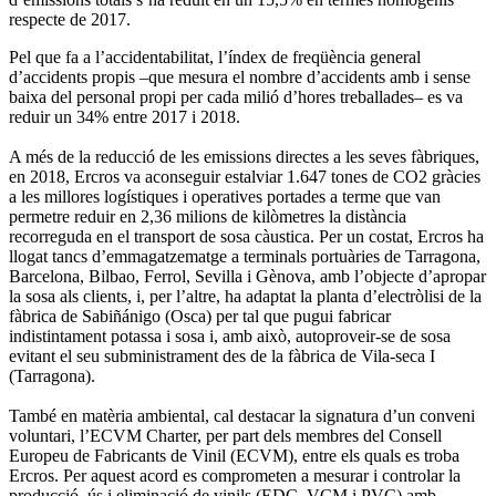
respecte de 2017.
Pel que fa a l’accidentabilitat, l’índex de freqüència general
d’accidents propis –que mesura el nombre d’accidents amb i sense
baixa del personal propi per cada milió d’hores treballades– es va
reduir un 34% entre 2017 i 2018.
A més de la reducció de les emissions directes a les seves fàbriques,
en 2018, Ercros va aconseguir estalviar 1.647 tones de CO2 gràcies
a les millores logístiques i operatives portades a terme que van
permetre reduir en 2,36 milions de kilòmetres la distància
recorreguda en el transport de sosa càustica. Per un costat, Ercros ha
llogat tancs d’emmagatzematge a terminals portuàries de Tarragona,
Barcelona, Bilbao, Ferrol, Sevilla i Gènova, amb l’objecte d’apropar
la sosa als clients, i, per l’altre, ha adaptat la planta d’electròlisi de la
fàbrica de Sabiñánigo (Osca) per tal que pugui fabricar
indistintament potassa i sosa i, amb això, autoproveir-se de sosa
evitant el seu subministrament des de la fàbrica de Vila-seca I
(Tarragona).
També en matèria ambiental, cal destacar la signatura d’un conveni
voluntari, l’ECVM Charter, per part dels membres del Consell
Europeu de Fabricants de Vinil (ECVM), entre els quals es troba
Ercros. Per aquest acord es comprometen a mesurar i controlar la
producció, ús i eliminació de vinils (EDC, VCM i PVC) amb