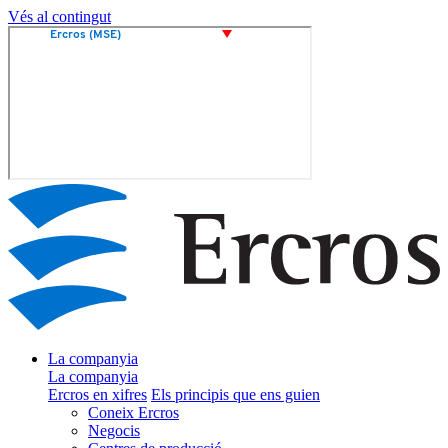
Vés al contingut
La companyia
La companyia
Ercros en xifres
Els principis que ens guien
Coneix Ercros
Negocis