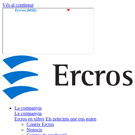
Vés al contingut
La companyia
La companyia
Ercros en xifres
Els principis que ens guien
Coneix Ercros
Negocis