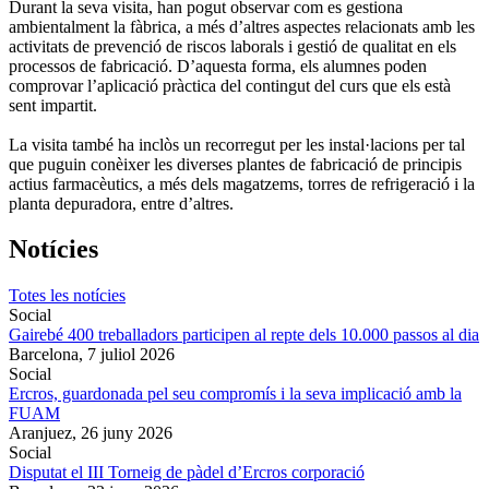
Durant la seva visita, han pogut observar com es gestiona
ambientalment la fàbrica, a més d’altres aspectes relacionats amb les
activitats de prevenció de riscos laborals i gestió de qualitat en els
processos de fabricació. D’aquesta forma, els alumnes poden
comprovar l’aplicació pràctica del contingut del curs que els està
sent impartit.
La visita també ha inclòs un recorregut per les instal·lacions per tal
que puguin conèixer les diverses plantes de fabricació de principis
actius farmacèutics, a més dels magatzems, torres de refrigeració i la
planta depuradora, entre d’altres.
Notícies
Totes les notícies
Social
Gairebé 400 treballadors participen al repte dels 10.000 passos al dia
Barcelona,
7 juliol 2026
Social
Ercros, guardonada pel seu compromís i la seva implicació amb la
FUAM
Aranjuez,
26 juny 2026
Social
Disputat el III Torneig de pàdel d’Ercros corporació