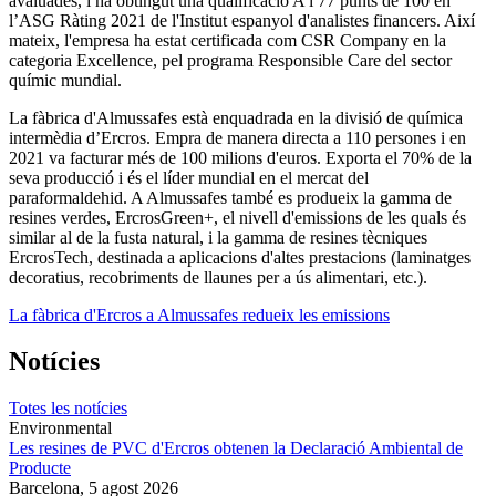
avaluades, i ha obtingut una qualificació A i 77 punts de 100 en
l’ASG Ràting 2021 de l'Institut espanyol d'analistes financers. Així
mateix, l'empresa ha estat certificada com CSR Company en la
categoria Excellence, pel programa Responsible Care del sector
químic mundial.
La fàbrica d'Almussafes està enquadrada en la divisió de química
intermèdia d’Ercros. Empra de manera directa a 110 persones i en
2021 va facturar més de 100 milions d'euros. Exporta el 70% de la
seva producció i és el líder mundial en el mercat del
paraformaldehid. A Almussafes també es produeix la gamma de
resines verdes, ErcrosGreen+, el nivell d'emissions de les quals és
similar al de la fusta natural, i la gamma de resines tècniques
ErcrosTech, destinada a aplicacions d'altes prestacions (laminatges
decoratius, recobriments de llaunes per a ús alimentari, etc.).
La fàbrica d'Ercros a Almussafes redueix les emissions
Notícies
Totes les notícies
Environmental
Les resines de PVC d'Ercros obtenen la Declaració Ambiental de
Producte
Barcelona,
5 agost 2026