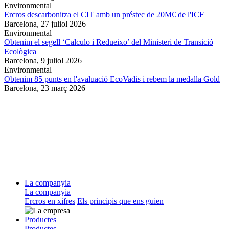
Environmental
Ercros descarbonitza el CIT amb un préstec de 20M€ de l'ICF
Barcelona,
27 juliol 2026
Environmental
Obtenim el segell ‘Calculo i Redueixo’ del Ministeri de Transició
Ecològica
Barcelona,
9 juliol 2026
Environmental
Obtenim 85 punts en l'avaluació EcoVadis i rebem la medalla Gold
Barcelona,
23 març 2026
La companyia
La companyia
Ercros en xifres
Els principis que ens guien
Productes
Productes