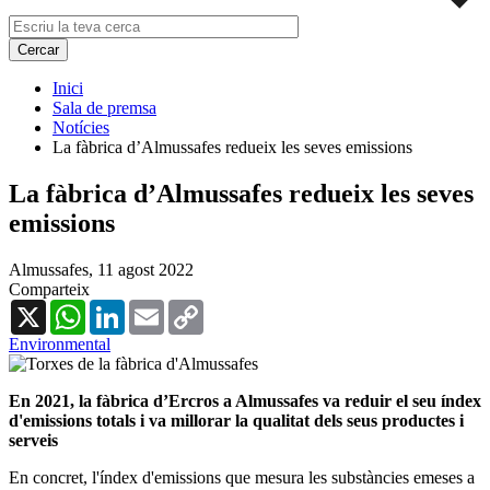
Inici
Sala de premsa
Notícies
La fàbrica d’Almussafes redueix les seves emissions
La fàbrica d’Almussafes redueix les seves
emissions
Almussafes,
11 agost 2022
Comparteix
X
WhatsApp
LinkedIn
Email
Copy
Link
Environmental
En 2021, la fàbrica d’Ercros a Almussafes va reduir el seu índex
d'emissions totals i va millorar la qualitat dels seus productes i
serveis
En concret, l'índex d'emissions que mesura les substàncies emeses a