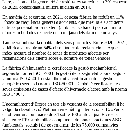
l'aire, a l'aigua, i la generació de residus, es va reduir un 2% respecte
de 2020, consolidant la millora iniciada en 2014.
En matèria de seguretat, en 2021, aquesta fàbrica ha reduït un 11%
l'índex de freqüència general d'accidents, que mesura els accidents
entre el personal propi i extern (amb i sense baixa) per cada milió
d'hores treballades respecte de la mitjana dels darrers cinc anys.
També va millorar la qualitat dels seus productes. Entre 2020 i 2021,
la fàbrica va reduir un 54% el seu índex de reclamacions. Aquest
índex mesura el nombre de tones de productes afectats per
reclamacions dels clients sobre el nombre de tones venudes.
La fàbrica d'Almussafes té certificades la gestió mediambiental
segons la norma ISO 14001, la gestió de la seguretat laboral segons
la norma ISO 45001 i està ultimant la certificació de la gestió
energètica segons la norma ISO-50001. També té verificades les
seves emissions de gasos d'efecte d'hivernacle d'acord amb la norma
ISO 14064.
L'acompliment d’Ercros en tots els vessants de la sostenibilitat li ha
valgut la classificació Platinum en el ràting internacional EcoVadis,
en obtenir una puntuació de 84 sobre 100 amb la qual Ercros se
situa entre l'1% amb millor compliment de bones pràctiques ASG
(ambientals, socials i de governança) de les 75.000 companyies