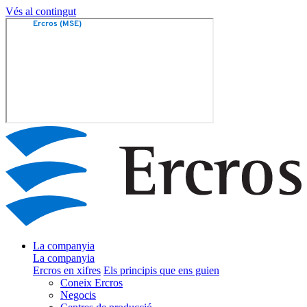
Vés al contingut
La companyia
La companyia
Ercros en xifres
Els principis que ens guien
Coneix Ercros
Negocis