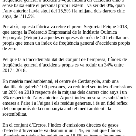
sense baixa entre el personal propi i extern– va ser del 0%, quan
l’any anterior havia sigut del 15,5% i la mitjana dels darrers cinc
anys, de l’11,5%.
Per això, aquesta fàbrica va rebre el premi Seguretat Feique 2018,
que atorga la Federació Empresarial de la Indústria Química
Espanyola (Feique) a aquelles empreses de més de 50 treballadors
propis que tenen un índex de freqüència general d’accidents propis
de zero.
Pel que fa a l’accidentabilitat del conjunt de l’empresa, l’índex de
freqüència general d’accidents propis es va reduir un 34% entre
2017 i 2018.
En matèria mediambiental, el centre de Cerdanyola, amb una
plantilla de gairebé 100 persones, va reduir el seu índex d’emissions
un 20% en 2018 respecte de la mitjana dels darrers cinc anys i un
3% respecte de l’any anterior. Aquest índex mesura les substàncies
emeses a l’aire i a l’aigua i els residus generats, i és un fidel reflex
del compromís de la companyia amb el medi ambient i la
sostenibilitat.
En el conjunt d’Ercros, l’índex d’emissions directes de gasos
d’efecte d’hivernacle va disminuir un 11%, en tant que l’índex
d’emissions totals s’ha reduït en un 15,5% en termes homogenis