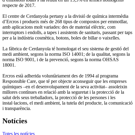
respecte de 2017.
El centre de Cerdanyola pertany a la divisió de química intermèdia
d’Ercros i produeix més de 268 tipus de compostos per emmotllar,
amb aplicacions molt variades: des de material elèctric, com
interruptors i endolls, a tapes i assistents de sanitaris, passant per taps
per a la indústria cosmètica, botons, boles de billar o vaixelles.
La fàbrica de Cerdanyola té homologat el seu sistema de gestió del
medi ambient, segons la norma ISO 14001; de la qualitat, segons la
norma ISO 9001, i de la prevenció, segons la norma OHSAS
18001.
Ercros està adherida voluntàriament des de 1994 al programa
Responsible Care, que té per objecte aconseguir que les empreses
químiques –en el desenvolupament de la seva activitat– assoleixin
millores contínues en relació amb la seguretat i la protecció de la
salut dels seus treballadors, la protecció de les persones i les
instal·lacions, el medi ambient, la tutela del producte, la comunicació
i transparència.
Notícies
Totes les notícies