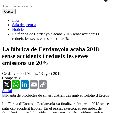
Inici
Sala de premsa
Notícies
La fàbrica de Cerdanyola acaba 2018 sense accidents i
redueix les seves emissions un 20%
La fàbrica de Cerdanyola acaba 2018
sense accidents i redueix les seves
emissions un 20%
Cerdanyola del Vallès,
13 agost 2019
Comparteix
X
WhatsApp
LinkedIn
Email
Copy
Link
Social
La fàbrica d’Ercros a Cerdanyola va finalitzar l’exercici 2018 sense
patir cap accident laboral. En el passat exercici, el seu índex de
freqüència general d’accidents –que mesura els accidents amb o