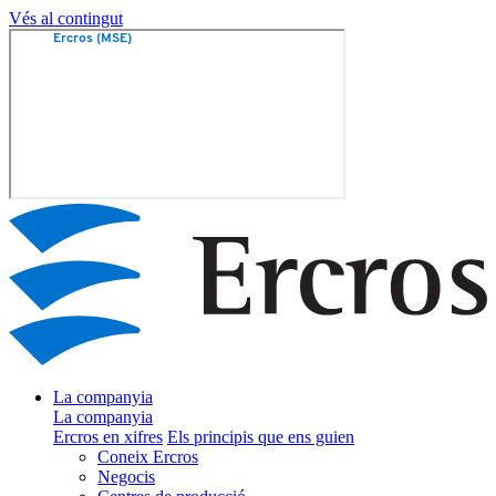
Vés al contingut
La companyia
La companyia
Ercros en xifres
Els principis que ens guien
Coneix Ercros
Negocis