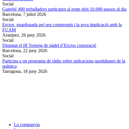
Social
Gairebé 400 treballadors participen al repte dels 10.000 passos al dia
Barcelona,
7 juliol 2026
Social
Ercros, guardonada pel seu compromís i la seva implicació amb la
FUAM
Aranjuez,
26 juny 2026
Social
Disputat el III Torneig de pàdel d’Ercros corporació
Barcelona,
22 juny 2026
Social
Participa a un programa de ràdio sobre aplicacions quotidianes de la
química
Tarragona,
18 juny 2026
La companyia