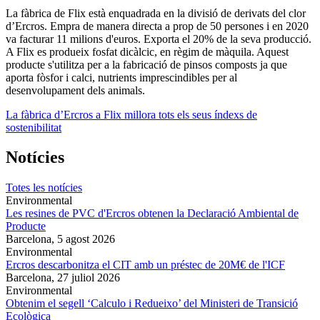
La fàbrica de Flix està enquadrada en la divisió de derivats del clor
d’Ercros. Empra de manera directa a prop de 50 persones i en 2020
va facturar 11 milions d'euros. Exporta el 20% de la seva producció.
A Flix es produeix fosfat dicàlcic, en règim de màquila. Aquest
producte s'utilitza per a la fabricació de pinsos composts ja que
aporta fòsfor i calci, nutrients imprescindibles per al
desenvolupament dels animals.
La fàbrica d’Ercros a Flix millora tots els seus índexs de
sostenibilitat
Notícies
Totes les notícies
Environmental
Les resines de PVC d'Ercros obtenen la Declaració Ambiental de
Producte
Barcelona,
5 agost 2026
Environmental
Ercros descarbonitza el CIT amb un préstec de 20M€ de l'ICF
Barcelona,
27 juliol 2026
Environmental
Obtenim el segell ‘Calculo i Redueixo’ del Ministeri de Transició
Ecològica