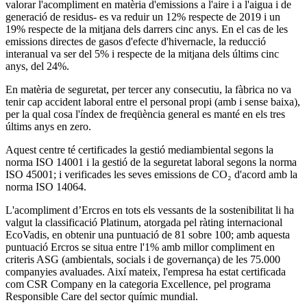
valorar l'acompliment en matèria d'emissions a l'aire i a l'aigua i de
generació de residus- es va reduir un 12% respecte de 2019 i un
19% respecte de la mitjana dels darrers cinc anys. En el cas de les
emissions directes de gasos d'efecte d'hivernacle, la reducció
interanual va ser del 5% i respecte de la mitjana dels últims cinc
anys, del 24%.
En matèria de seguretat, per tercer any consecutiu, la fàbrica no va
tenir cap accident laboral entre el personal propi (amb i sense baixa),
per la qual cosa l'índex de freqüència general es manté en els tres
últims anys en zero.
Aquest centre té certificades la gestió mediambiental segons la
norma ISO 14001 i la gestió de la seguretat laboral segons la norma
ISO 45001; i verificades les seves emissions de CO₂ d'acord amb la
norma ISO 14064.
L'acompliment d’Ercros en tots els vessants de la sostenibilitat li ha
valgut la classificació Platinum, atorgada pel ràting internacional
EcoVadis, en obtenir una puntuació de 81 sobre 100; amb aquesta
puntuació Ercros se situa entre l'1% amb millor compliment en
criteris ASG (ambientals, socials i de governança) de les 75.000
companyies avaluades. Així mateix, l'empresa ha estat certificada
com CSR Company en la categoria Excellence, pel programa
Responsible Care del sector químic mundial.