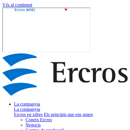
Vés al contingut
La companyia
La companyia
Ercros en xifres
Els principis que ens guien
Coneix Ercros
Negocis