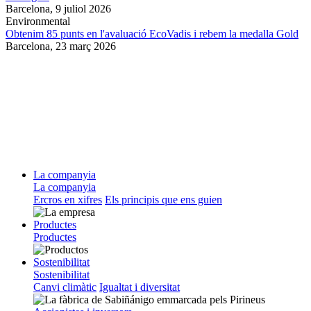
Barcelona,
9 juliol 2026
Environmental
Obtenim 85 punts en l'avaluació EcoVadis i rebem la medalla Gold
Barcelona,
23 març 2026
La companyia
La companyia
Ercros en xifres
Els principis que ens guien
Productes
Productes
Sostenibilitat
Sostenibilitat
Canvi climàtic
Igualtat i diversitat