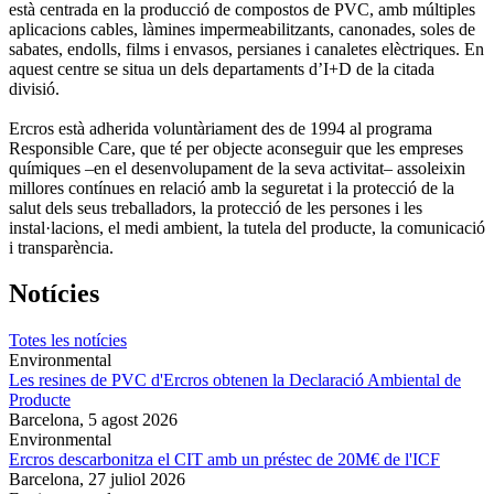
està centrada en la producció de compostos de PVC, amb múltiples
aplicacions cables, làmines impermeabilitzants, canonades, soles de
sabates, endolls, films i envasos, persianes i canaletes elèctriques. En
aquest centre se situa un dels departaments d’I+D de la citada
divisió.
Ercros està adherida voluntàriament des de 1994 al programa
Responsible Care, que té per objecte aconseguir que les empreses
químiques –en el desenvolupament de la seva activitat– assoleixin
millores contínues en relació amb la seguretat i la protecció de la
salut dels seus treballadors, la protecció de les persones i les
instal·lacions, el medi ambient, la tutela del producte, la comunicació
i transparència.
Notícies
Totes les notícies
Environmental
Les resines de PVC d'Ercros obtenen la Declaració Ambiental de
Producte
Barcelona,
5 agost 2026
Environmental
Ercros descarbonitza el CIT amb un préstec de 20M€ de l'ICF
Barcelona,
27 juliol 2026