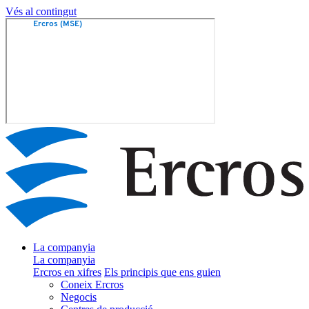
Vés al contingut
La companyia
La companyia
Ercros en xifres
Els principis que ens guien
Coneix Ercros
Negocis