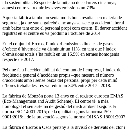
i la sostenibilitat. Respecte de la mitjana dels darrers cinc anys,
aquest centre va reduir les seves emissions un 73%.
Aquesta fàbrica també presenta molts bons resultats en matèria de
seguretat, ja que suma gairebé cinc anys sense cap accident laboral
amb baixa tant entre el personal propi com extern. El darrer accident
registrat en el centre es va produir a l’octubre de 2014.
En el conjunt d’Ercros, l’índex d’emissions directes de gasos
d’efecte d’hivernacle va disminuir un 11%, en tant que l’índex
d’emissions totals s’ha reduït en un 15,5% en termes homogenis
respecte de 2017.
Pel que fa a l’accidentabilitat del conjunt de l’empresa, l’índex de
freqüència general d’accidents propis –que mesura el número
d’accidents amb i sense baixa del personal propi per cada milió
d’hores treballades– es va reduir un 34% entre 2017 i 2018.
La fàbrica de Monzón porta 13 anys en el registre europeu EMAS
(Eco-Management and Audit Scheme). El centre té, a més,
homologat el seu sistema de gestió del medi ambient segons la
norma ISO 14001:2015; de la qualitat segons la norma ISO
9001:2015; i de la prevenció segons la norma OHSAS 18001:2007.
La fàbrica d’Ercros a Osca pertany a la divisió de derivats del clor i