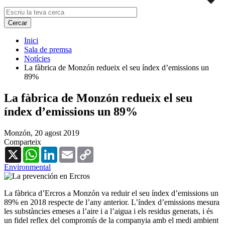
Inici
Sala de premsa
Notícies
La fàbrica de Monzón redueix el seu índex d’emissions un
89%
La fàbrica de Monzón redueix el seu
índex d’emissions un 89%
Monzón,
20 agost 2019
Comparteix
X
WhatsApp
LinkedIn
Email
Copy
Link
Environmental
La fàbrica d’Ercros a Monzón va reduir el seu índex d’emissions un
89% en 2018 respecte de l’any anterior. L’índex d’emissions mesura
les substàncies emeses a l’aire i a l’aigua i els residus generats, i és
un fidel reflex del compromís de la companyia amb el medi ambient