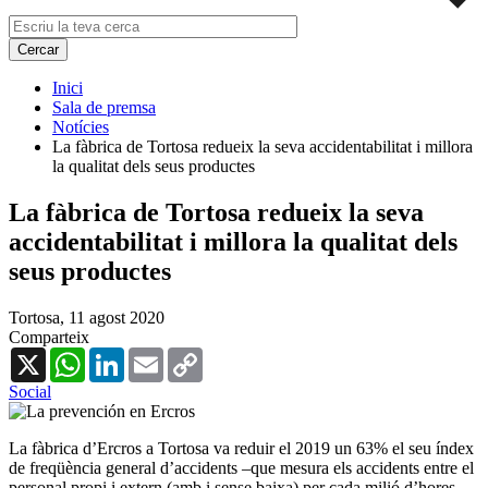
Inici
Sala de premsa
Notícies
La fàbrica de Tortosa redueix la seva accidentabilitat i millora
la qualitat dels seus productes
La fàbrica de Tortosa redueix la seva
accidentabilitat i millora la qualitat dels
seus productes
Tortosa,
11 agost 2020
Comparteix
X
WhatsApp
LinkedIn
Email
Copy
Link
Social
La fàbrica d’Ercros a Tortosa va reduir el 2019 un 63% el seu índex
de freqüència general d’accidents
–que mesura els accidents entre el
personal propi i extern (amb i sense baixa) per cada milió d’hores