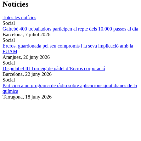
Notícies
Totes les notícies
Social
Gairebé 400 treballadors participen al repte dels 10.000 passos al dia
Barcelona,
7 juliol 2026
Social
Ercros, guardonada pel seu compromís i la seva implicació amb la
FUAM
Aranjuez,
26 juny 2026
Social
Disputat el III Torneig de pàdel d’Ercros corporació
Barcelona,
22 juny 2026
Social
Participa a un programa de ràdio sobre aplicacions quotidianes de la
química
Tarragona,
18 juny 2026