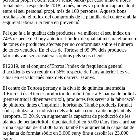
treballades– respecte de 2018; a més, no es va produir cap accident
entre el seu personal propi, més de 100 persones. Aquests bons
resultats són el reflex del compromís de la plantilla del centre amb la
seguretat laboral i la feina en prevenció.
Pel que fa a la qualitat dels productes, va millorar el seu índex un
74% respecte de l’any anterior. L’índex de qualitat mesura el número
de tones de productes afectats per no conformitats sobre el número
de tones venudes. En el cas de Tortosa el 99,9% dels productes
fabricats van ser considerats òptims pels seus clients.
El 2019, en el conjunt d’Ercros l’índex de freqüència general
d’accidents es va reduir un 36% respecte de l’any anterior i es va
situar en el valor més baix dels darrers 10 anys.
El centre de Tortosa pertany a la divisió de química intermèdia
d’Ercros i és el tercer productor del món i únic a Espanya de poliols
(pentaeritritol i dipentareritritol), productes fets servir a la fabricació
de pintures, tintes d’imprimir i lubricants. També produeix formiat
sòdic, utilitzat a la indústria dels adobats i com a anticongelant als
aeroports. El 2019, va augmentar la capacitat de producció de les
plantes de pentaeritritol i dipentaeritritol en 5.000 t/any fins a arribar
a una capacitat de 35.000 t/any; també ha augmentat la capacitat de
la planta de formiat sòdic en 3.000 t/any fins a assolir les 23.000
t/any.