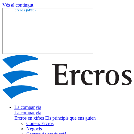
Vés al contingut
La companyia
La companyia
Ercros en xifres
Els principis que ens guien
Coneix Ercros
Negocis