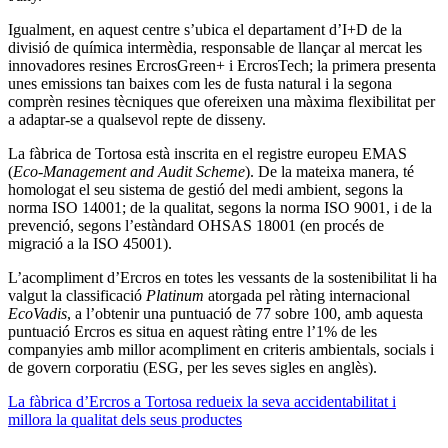
Igualment, en aquest centre s’ubica el departament d’I+D de la
divisió de química intermèdia, responsable de llançar al mercat les
innovadores resines ErcrosGreen+ i ErcrosTech; la primera presenta
unes emissions tan baixes com les de fusta natural i la segona
comprèn resines tècniques que ofereixen una màxima flexibilitat per
a adaptar-se a qualsevol repte de disseny.
La fàbrica de Tortosa està inscrita en el registre europeu EMAS
(
Eco-Management and Audit Scheme
). De la mateixa manera, té
homologat el seu sistema de gestió del medi ambient, segons la
norma ISO 14001; de la qualitat, segons la norma ISO 9001, i de la
prevenció, segons l’estàndard OHSAS 18001 (en procés de
migració a la ISO 45001).
L’acompliment d’Ercros en totes les vessants de la sostenibilitat li ha
valgut la classificació
Platinum
atorgada pel ràting internacional
EcoVadis
, a l’obtenir una puntuació de 77 sobre 100, amb aquesta
puntuació Ercros es situa en aquest ràting entre l’1% de les
companyies amb millor acompliment en criteris ambientals, socials i
de govern corporatiu (ESG, per les seves sigles en anglès).
La fàbrica d’Ercros a Tortosa redueix la seva accidentabilitat i
millora la qualitat dels seus productes