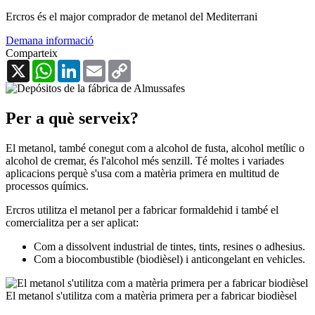
Ercros és el major comprador de metanol del Mediterrani
Demana informació
Comparteix
X
WhatsApp
LinkedIn
Email
Copy
Link
Per a què serveix?
El metanol, també conegut com a alcohol de fusta, alcohol metílic o
alcohol de cremar, és l'alcohol més senzill. Té moltes i variades
aplicacions perquè s'usa com a matèria primera en multitud de
processos químics.
Ercros utilitza el metanol per a fabricar formaldehid i també el
comercialitza per a ser aplicat:
Com a dissolvent industrial de tintes, tints, resines o adhesius.
Com a biocombustible (biodièsel) i anticongelant en vehicles.
El metanol s'utilitza com a matèria primera per a fabricar biodièsel