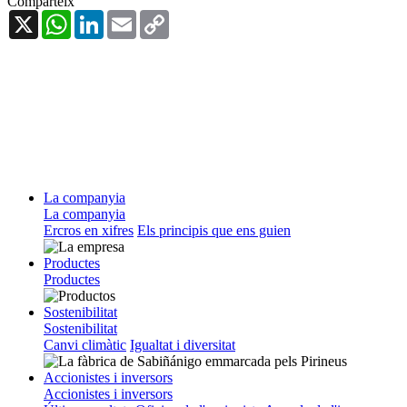
Comparteix
X
WhatsApp
LinkedIn
Email
Copy
Link
La companyia
La companyia
Ercros en xifres
Els principis que ens guien
Productes
Productes
Sostenibilitat
Sostenibilitat
Canvi climàtic
Igualtat i diversitat
Accionistes i inversors
Accionistes i inversors