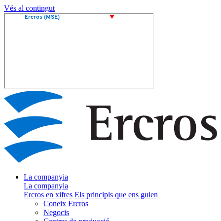
Vés al contingut
La companyia
La companyia
Ercros en xifres
Els principis que ens guien
Coneix Ercros
Negocis