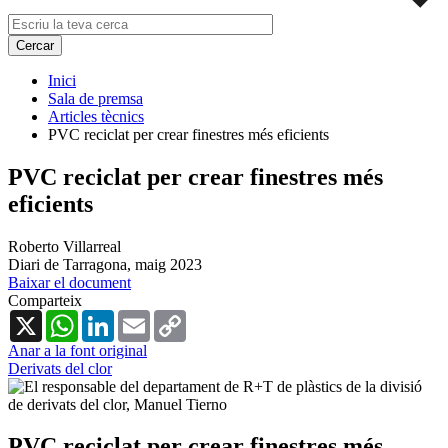
Inici
Sala de premsa
Articles tècnics
PVC reciclat per crear finestres més eficients
PVC reciclat per crear finestres més
eficients
Roberto Villarreal
Diari de Tarragona,
maig 2023
Baixar el document
Comparteix
X
WhatsApp
LinkedIn
Email
Copy
Link
Anar a la font original
Derivats del clor
PVC reciclat per crear finestres més