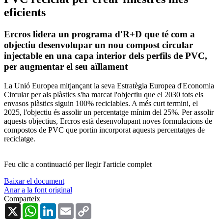
eficients
Ercros lidera un programa d'R+D que té com a
objectiu desenvolupar un nou compost circular
injectable en una capa interior dels perfils de PVC,
per augmentar el seu aïllament
La Unió Europea mitjançant la seva Estratègia Europea d'Economia
Circular per als plàstics s'ha marcat l'objectiu que el 2030 tots els
envasos plàstics siguin 100% reciclables. A més curt termini, el
2025, l'objectiu és assolir un percentatge mínim del 25%. Per assolir
aquests objectius, Ercros està desenvolupant noves formulacions de
compostos de PVC que portin incorporat aquests percentatges de
reciclatge.
Feu clic a continuació per llegir l'article complet
Baixar el document
Anar a la font original
Comparteix
X
WhatsApp
LinkedIn
Email
Copy
Link