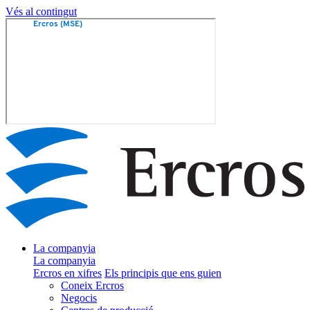
Vés al contingut
La companyia
La companyia
Ercros en xifres
Els principis que ens guien
Coneix Ercros
Negocis